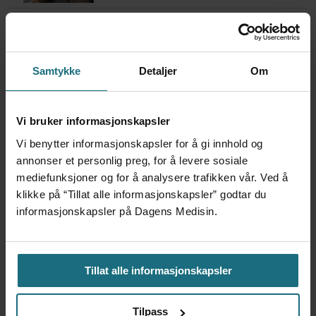
Flytter oppgaver og
frigjør tid for
helsepersonell: – Det er
Samtykke
Detaljer
Om
helt magisk å være
forvakt nå
5 dager siden
Vi bruker informasjonskapsler
Vi benytter informasjonskapsler for å gi innhold og
Var alene på vakt i tre
annonser et personlig preg, for å levere sosiale
måneder – i en 16-fots
mediefunksjoner og for å analysere trafikken vår. Ved å
motorbåt
klikke på “Tillat alle informasjonskapsler” godtar du
3 dager siden
informasjonskapsler på Dagens Medisin.
– Etter en stund kom det
frem at han døgnet før
Tillat alle informasjonskapsler
hadde drukket 25 vodka
Red Bull
Tilpass