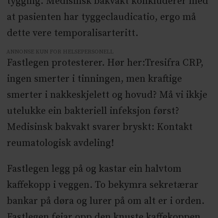
tygging. Medisinsk bakvakt konkluderer med
at pasienten har tyggeclaudicatio, ergo må
dette vere temporalisarteritt.
ANNONSE KUN FOR HELSEPERSONELL
Fastlegen protesterer. Hør her:Tresifra CRP,
ingen smerter i tinningen, men kraftige
smerter i nakkeskjelett og hovud? Må vi ikkje
utelukke ein bakteriell infeksjon først?
Medisinsk bakvakt svarer bryskt: Kontakt
reumatologisk avdeling!
Fastlegen legg på og kastar ein halvtom
kaffekopp i veggen. To bekymra sekretærar
bankar på døra og lurer på om alt er i orden.
Fastlegen feiar opp den knuste kaffekoppen