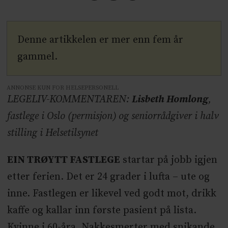
Denne artikkelen er mer enn fem år
gammel.
ANNONSE KUN FOR HELSEPERSONELL
LEGELIV-KOMMENTAREN:
Lisbeth Homlong
,
fastlege i Oslo (permisjon) og seniorrådgiver i halv
stilling i Helsetilsynet
EIN TRØYTT FASTLEGE
startar på jobb igjen
etter ferien. Det er 24 grader i lufta – ute og
inne. Fastlegen er likevel ved godt mot, drikk
kaffe og kallar inn første pasient på lista.
Kvinne i 60-åra. Nakkesmerter med snikande