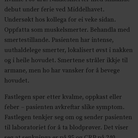
debut under ferie ved Middelhavet.
Undersøkt hos kollega for ei veke sidan.
Oppfatta som muskelsmerter. Behandla med
smertestillande. Pasienten har intense,
uuthaldelege smerter, lokalisert øvst i nakken
og i heile hovudet. Smertene stråler ikkje til
armane, men ho har vansker for å bevege
hovudet.
Fastlegen spør etter kvalme, oppkast eller
feber – pasienten avkreftar slike symptom.
Fastlegen tenkjer seg om og sender pasienten
til laboratoriet for å ta blodprøver. Det viser
seg at senkninga er på 95 og CRP på 240.