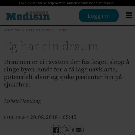
Lokalavisen for helsetjenesten. Annonser kun for helsepersonell.
Logg inn
ANNONSE KUN FOR HELSEPERSONELL
Eg har ein draum
Draumen er eit system der fastlegen slepp å
ringe byen rundt for å få lagt uavklarte,
potensielt alvorleg sjuke pasientar inn på
sjukehus.
Lisbeth
Homlong
20.08.2018 - 05:45
PUBLISERT