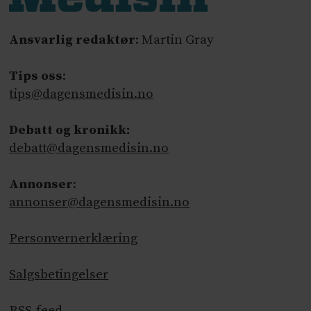
Ansvarlig redaktør
: Martin Gray
Tips oss
:
tips@dagensmedisin.no
Debatt og kronikk:
debatt@dagensmedisin.no
Annonser
:
annonser@dagensmedisin.no
Personvernerklæring
Salgsbetingelser
RSS-feed