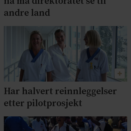
nå må direktoratet se til
andre land
Har halvert reinnleggelser
etter pilotprosjekt