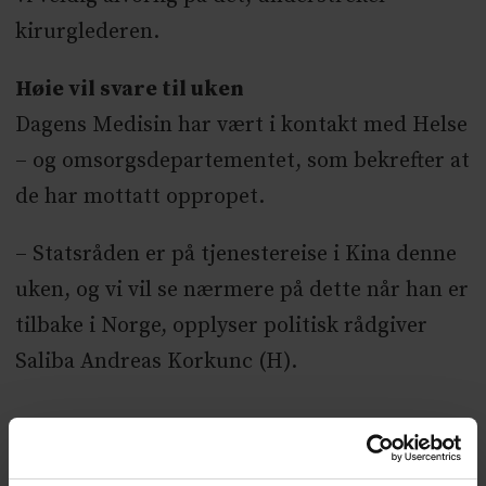
kirurglederen.
Høie vil svare til uken
Dagens Medisin har vært i kontakt med Helse
– og omsorgsdepartementet, som bekrefter at
de har mottatt oppropet.
– Statsråden er på tjenestereise i Kina denne
uken, og vi vil se nærmere på dette når han er
tilbake i Norge, opplyser politisk rådgiver
Saliba Andreas Korkunc (H).
NYHETER
JOBB OG UTDANNING