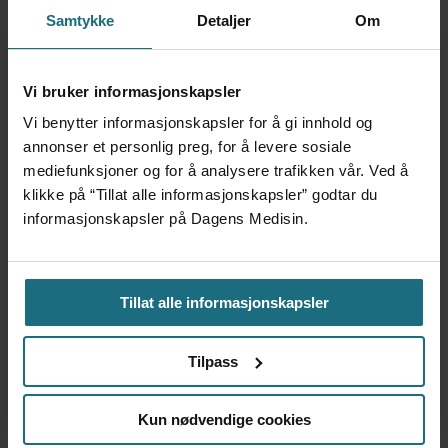
LEGER I SPESIALISERING (LIS)
Samtykke
Detaljer
Om
LEGEFORENINGEN
Vi bruker informasjonskapsler
Vi benytter informasjonskapsler for å gi innhold og
annonser et personlig preg, for å levere sosiale
Mest lest siste syv dager:
mediefunksjoner og for å analysere trafikken vår. Ved å
klikke på “Tillat alle informasjonskapsler” godtar du
Vi trenger en grunnlov for
informasjonskapsler på Dagens Medisin.
psykisk helsehjelp
6 dager siden
Tillat alle informasjonskapsler
Flytter oppgaver og
frigjør tid for
Tilpass
helsepersonell: – Det er
helt magisk å være
forvakt nå
Kun nødvendige cookies