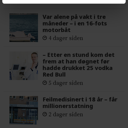
6 dager siden
Var alene på vakt i tre
måneder – i en 16-fots
motorbåt
4 dager siden
– Etter en stund kom det
frem at han døgnet før
hadde drukket 25 vodka
Red Bull
5 dager siden
Feilmedisinert i 18 år – får
millionerstatning
2 dager siden