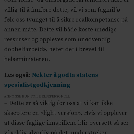
«Om Helse- og omsorgsdepartementet ikke er
villig til å innføre dette, vil vi som fagmiljø
føle oss tvunget til å sikre realkompetanse på
annen måte. Dette vil både koste unødige
ressurser og oppleves som unødvendig
dobbeltarbeid», heter det i brevet til
helseministeren.
Les også:
Nekter å godta statens
spesialistgodkjenning
ANNONSE KUN FOR HELSEPERSONELL
– Dette er så viktig for oss at vi kan ikke
akseptere en «light versjon». Hvis vi opplever
at disse faglige innspillene blir oversett så ser
vi veldig alvorlig på det, understreker