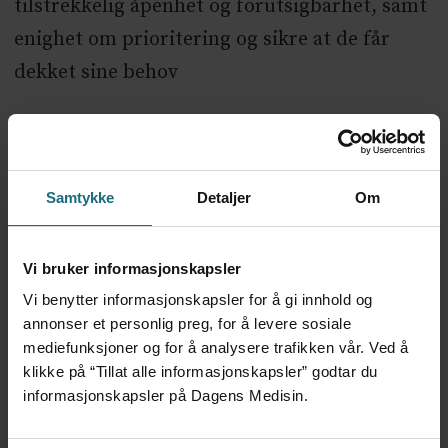
tilstrekkelig åpenhet og forutsigbarhet, samt
enighet om prioritering og sikre at de får
dekket sine behov
– Modernisering, standardisering og
harmonisering av den grunnleggende IKT-
infrastrukturen i Helse Sør-Øst. Inngåelse av
Samtykke
Detaljer
Om
samarbeid med ekstern partner som skal gi
raskere og rimeligere modernisering av IKT
Vi bruker informasjonskapsler
og mer kostnadseffektive løsninger.
Vi benytter informasjonskapsler for å gi innhold og
annonser et personlig preg, for å levere sosiale
mediefunksjoner og for å analysere trafikken vår. Ved å
klikke på “Tillat alle informasjonskapsler” godtar du
IKT 2
NYHETER
informasjonskapsler på Dagens Medisin.