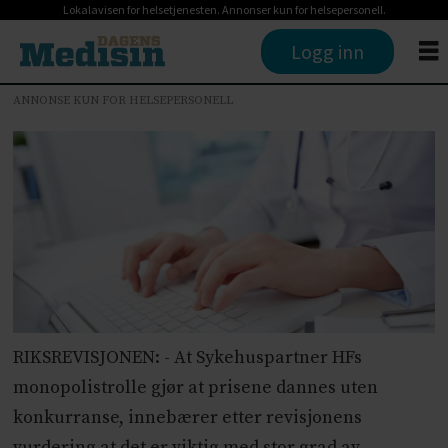
Lokalavisen for helsetjenesten. Annonser kun for helsepersonell.
Logg inn
ANNONSE KUN FOR HELSEPERSONELL
RIKSREVISJONEN: - At Sykehuspartner HFs
monopolistrolle gjør at prisene dannes uten
konkurranse, innebærer etter revisjonens
vurdering at det er viktig med stor grad av