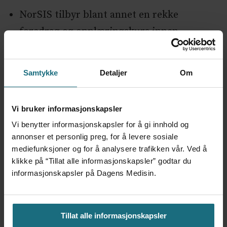
NorSIS tilbyr blant annet en rekke
foredrag og opplæringskurs innen
informasjonssikkerhet både for private og
offentlige virksomheter.
Samtykke
Detaljer
Om
Vi bruker informasjonskapsler
Vi benytter informasjonskapsler for å gi innhold og
annonser et personlig preg, for å levere sosiale
NYHETER
IKT 2
mediefunksjoner og for å analysere trafikken vår. Ved å
klikke på “Tillat alle informasjonskapsler” godtar du
informasjonskapsler på Dagens Medisin.
Mest lest siste syv dager:
Tillat alle informasjonskapsler