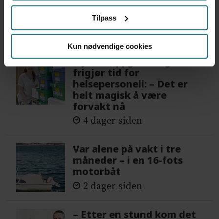
Vi trenger en grunnlov for
psykisk helsehjelp
Tilpass
4 dager siden
Kun nødvendige cookies
Flytter oppgaver og
frigjør tid for
helsepersonell: – Det er
helt magisk å være
forvakt nå
4 dager siden
Var alene på vakt i tre
måneder – i en 16-fots
motorbåt
2 dager siden
– Etter en stund kom det