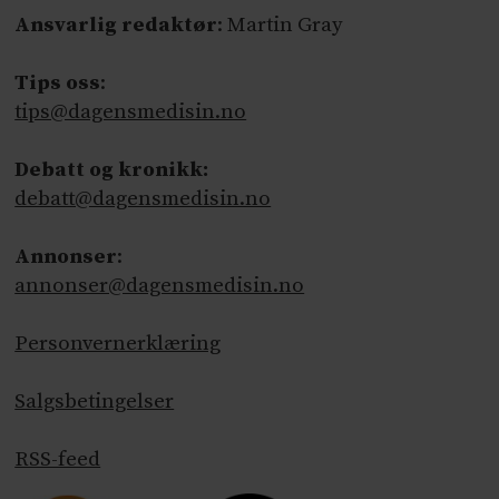
Ansvarlig redaktør
: Martin Gray
Tips oss
:
tips@dagensmedisin.no
Debatt og kronikk:
debatt@dagensmedisin.no
Annonser
:
annonser@dagensmedisin.no
Personvernerklæring
Salgsbetingelser
RSS-feed