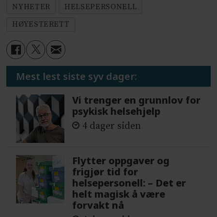
NYHETER
HELSEPERSONELL
HØYESTERETT
Mest lest siste syv dager:
Vi trenger en grunnlov for
psykisk helsehjelp
4 dager siden
Flytter oppgaver og
frigjør tid for
helsepersonell: – Det er
helt magisk å være
forvakt nå