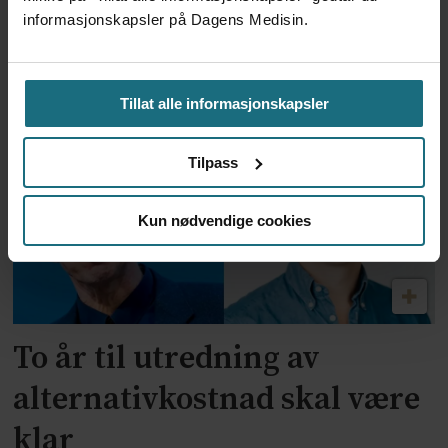
informasjonskapsler på Dagens Medisin.
Feilmedisinert i 18 år – får
millionerstatning
Tillat alle informasjonskapsler
Tilpass
Kun nødvendige cookies
To år til utredning av
alternativkostnad skal være
klar