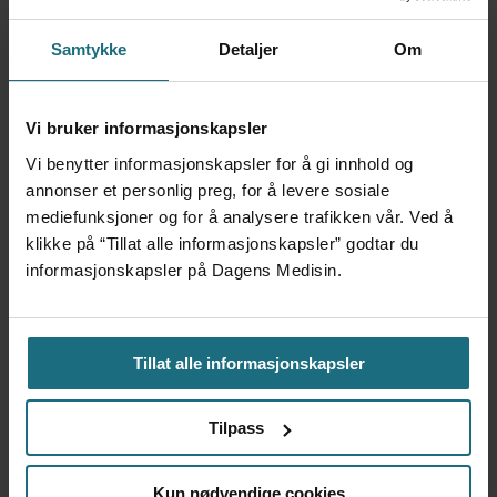
ANNONSE KUN FOR HELSEPERSONELL
ANNONSE KUN FOR HELSEPERSONELL
Samtykke
Detaljer
Om
ANNONSE KUN FOR HELSEPERSONELL
ANNONSE KUN FOR HELSEPERSONELL
Vi bruker informasjonskapsler
Vi benytter informasjonskapsler for å gi innhold og
annonser et personlig preg, for å levere sosiale
mediefunksjoner og for å analysere trafikken vår. Ved å
klikke på “Tillat alle informasjonskapsler” godtar du
informasjonskapsler på Dagens Medisin.
Ansvarlig redaktør
: Martin Gray
Tips oss
:
Tillat alle informasjonskapsler
tips@dagensmedisin.no
Tilpass
Debatt og kronikk:
debatt@dagensmedisin.no
Kun nødvendige cookies