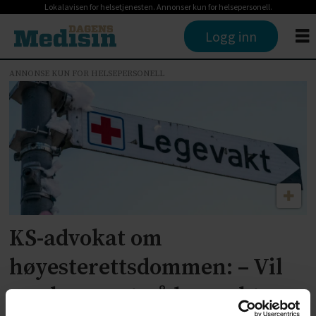
Lokalavisen for helsetjenesten. Annonser kun for helsepersonell.
Logg inn
ANNONSE KUN FOR HELSEPERSONELL
Tag:
innsynskrav
KS-advokat om
høyesterettsdommen: – Vil
merkes mest på legevakter