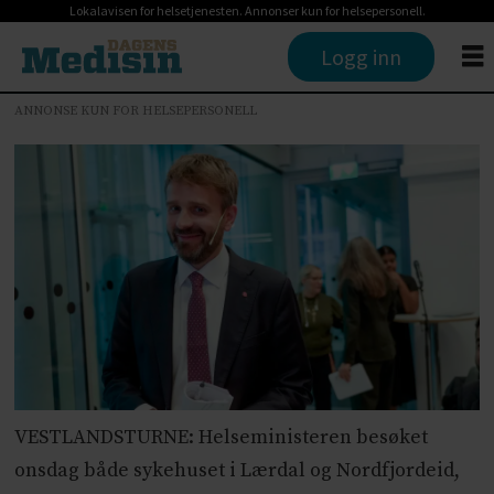
Lokalavisen for helsetjenesten. Annonser kun for helsepersonell.
Logg inn
ANNONSE KUN FOR HELSEPERSONELL
VESTLANDSTURNE: Helseministeren besøket
onsdag både sykehuset i Lærdal og Nordfjordeid,