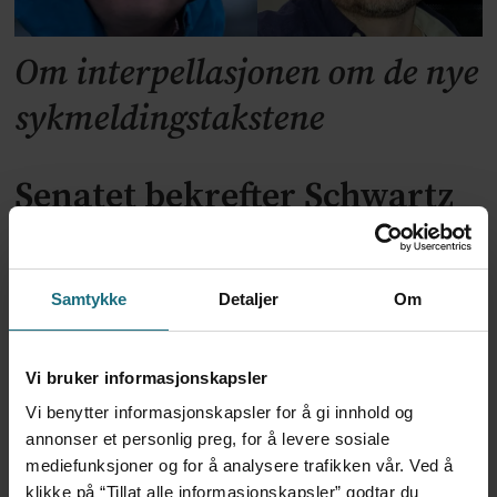
Om interpellasjonen om de nye
sykmeldingstakstene
Senatet bekrefter Schwartz
som ny smittevernsdirektør
Samtykke
Detaljer
Om
Vi bruker informasjonskapsler
Vi benytter informasjonskapsler for å gi innhold og
annonser et personlig preg, for å levere sosiale
mediefunksjoner og for å analysere trafikken vår. Ved å
klikke på “Tillat alle informasjonskapsler” godtar du