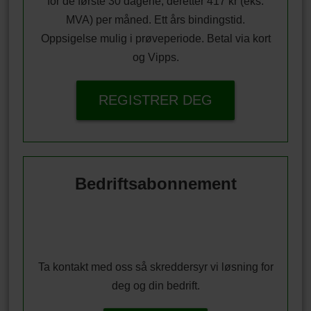
for de første 30 dagene, deretter 417 kr (eks.
MVA) per måned. Ett års bindingstid.
Oppsigelse mulig i prøveperiode. Betal via kort
og Vipps.
REGISTRER DEG
Bedriftsabonnement
Ta kontakt med oss så skreddersyr vi løsning for
deg og din bedrift.