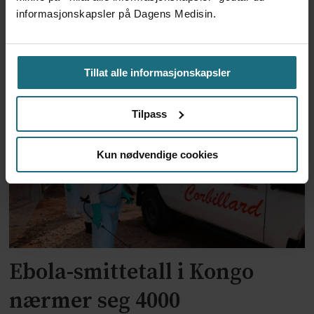
informasjonskapsler på Dagens Medisin.
Trump-administrasjonen
bevilger over 2 milliarder til
Tillat alle informasjonskapsler
kampen mot ebola
Tilpass
Kun nødvendige cookies
Ebola-smittetall i Kongo
nærmer seg 4000