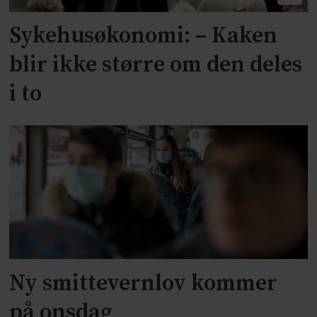
Sykehusøkonomi: – Kaken
blir ikke større om den deles
i to
Ny smittevernlov kommer
på onsdag