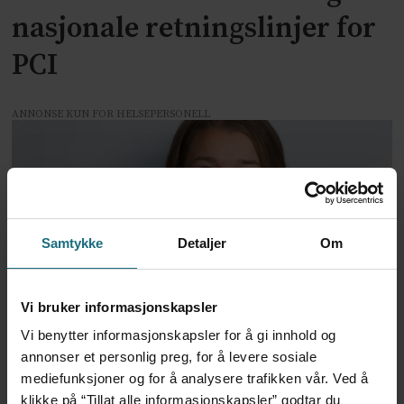
nasjonale retningslinjer for
PCI
ANNONSE KUN FOR HELSEPERSONELL
Samtykke
Detaljer
Om
Vi bruker informasjonskapsler
Fikk svar fra
Vi benytter informasjonskapsler for å gi innhold og
helseministeren om avtaler
annonser et personlig preg, for å levere sosiale
mediefunksjoner og for å analysere trafikken vår. Ved å
om rehabilitering i Helse
klikke på “Tillat alle informasjonskapsler” godtar du