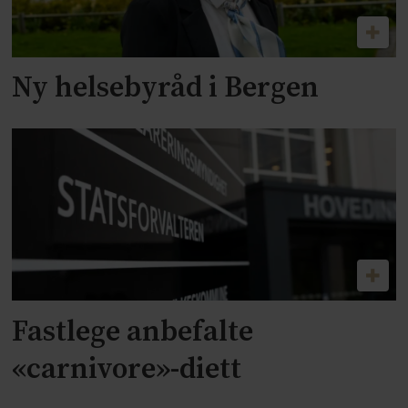
Ny helsebyråd i Bergen
Fastlege anbefalte
«carnivore»-diett