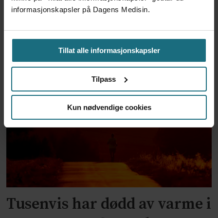
informasjonskapsler på Dagens Medisin.
Ebola-smittetall i Kongo
Tillat alle informasjonskapsler
nærmer seg 4000
Tilpass
Kun nødvendige cookies
Tusenvis har dødd av varme i