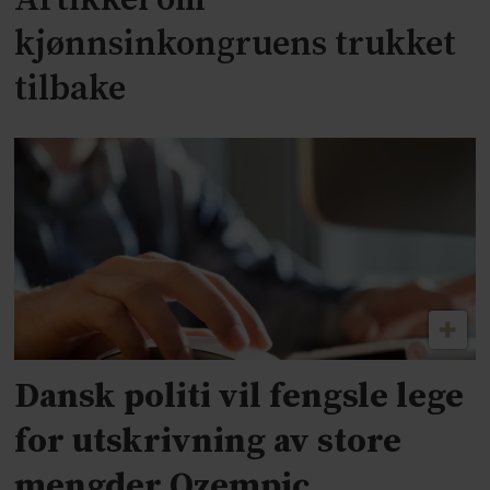
Artikkel om
kjønnsinkongruens trukket
tilbake
Dansk politi vil fengsle lege
for utskrivning av store
mengder Ozempic