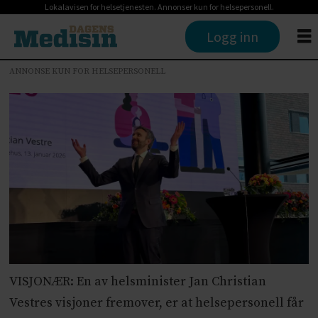
Lokalavisen for helsetjenesten. Annonser kun for helsepersonell.
Logg inn
ANNONSE KUN FOR HELSEPERSONELL
VISJONÆR: En av helsminister Jan Christian
Vestres visjoner fremover, er at helsepersonell får