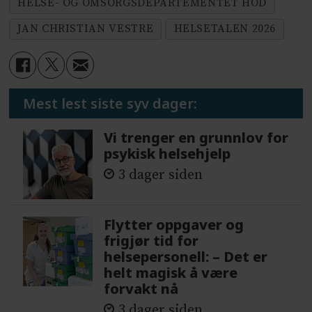
HELSE- OG OMSORGSDEPARTEMENTET HOD
JAN CHRISTIAN VESTRE
HELSETALEN 2026
Mest lest siste syv dager:
Vi trenger en grunnlov for
psykisk helsehjelp
3 dager siden
Flytter oppgaver og
frigjør tid for
helsepersonell: – Det er
helt magisk å være
forvakt nå
3 dager siden