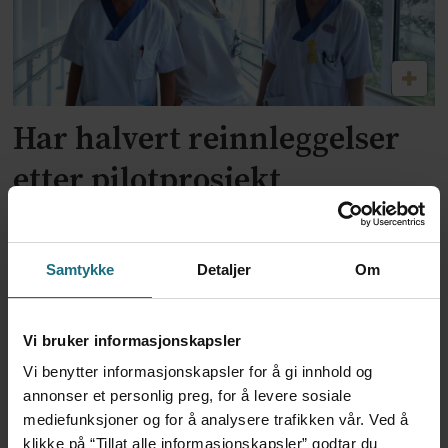
Har halvert reinnleggelser
etter pilotprosjekt
Samtykke
Detaljer
Om
Vi bruker informasjonskapsler
Vi benytter informasjonskapsler for å gi innhold og
annonser et personlig preg, for å levere sosiale
mediefunksjoner og for å analysere trafikken vår. Ved å
klikke på “Tillat alle informasjonskapsler” godtar du