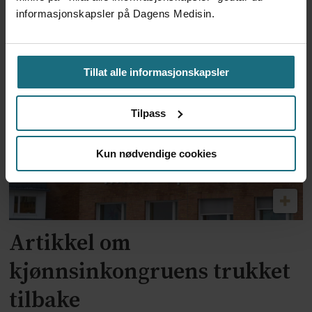
Ebolautbruddet:
informasjonskapsler på Dagens Medisin.
Helsearbeidere protesterer
mot manglende lønn
Tillat alle informasjonskapsler
Tilpass
Kun nødvendige cookies
Artikkel om
kjønnsinkongruens trukket
tilbake