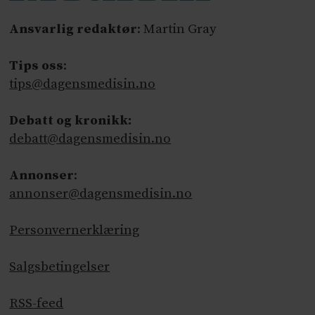
Ansvarlig redaktør
: Martin Gray
Tips oss
:
tips@dagensmedisin.no
Debatt og kronikk:
debatt@dagensmedisin.no
Annonser
:
annonser@dagensmedisin.no
Personvernerklæring
Salgsbetingelser
RSS-feed