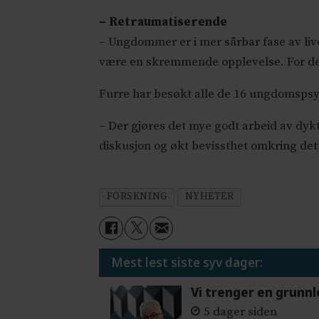
– Retraumatiserende
– Ungdommer er i mer sårbar fase av liv
være en skremmende opplevelse. For de s
Furre har besøkt alle de 16 ungdomspsy
– Der gjøres det mye godt arbeid av dyk
diskusjon og økt bevissthet omkring det
FORSKNING
NYHETER
Mest lest siste syv dager:
Vi trenger en grunnl
5 dager siden