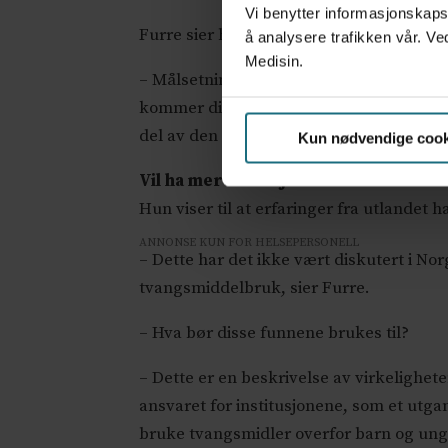
Vi benytter informasjonskapsl
Furre sier hun er overrasket over omfan
å analysere trafikken vår. Ve
Medisin.
– Målsetningen bør være at man slipper
kommer dit. Men jeg skulle ønske at avd
del av den vanlige tralten at man legger i
Kun nødvendige cook
Vil ha mer diskusjon
Hun viser til at erfaringer fra utlandet 
ANNONSE KUN FOR HELSEPERSONELL
– Dette har det ikke vært diskutert i No
tvangsmiddelbruk, sier Furre.
– Hva bør disse funnene brukes til?
– Dette er en beskrivelse av virkelighe
ansvaret for institusjonene, som et utg
bruke tvangsmidler overfor barn og unge