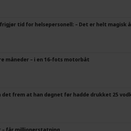
frigjør tid for helsepersonell: – Det er helt magisk
tre måneder – i en 16-fots motorbåt
m det frem at han døgnet før hadde drukket 25 vodk
r – får millionerstatning