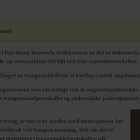
ammel.
t i Psychiatry Research. Artikkelen er en del av doktoravha
s- og rettspsykiatri (SIFER) ved Oslo universitetssykehus.
mfanget av tvangsmiddelbruk er kartlagt i norsk ungdomsps
9 ungdommene som var innlagt ved de ungdomspsykiatriske
 tvangsmiddelprotokoller og elektroniske pasientjournaler
ang, er tatt ut av studien fordi institusjonene har
middelbruk ved tvungen ernæring. Selv om det er
et registreres i tvangsmiddelprotokollen når