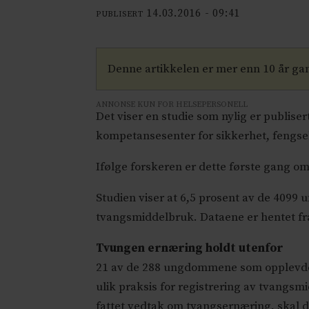
14.03.2016 - 09:41
PUBLISERT
Denne artikkelen er mer enn 10 år g
ANNONSE KUN FOR HELSEPERSONELL
Det viser en studie som nylig er publiser
kompetansesenter for sikkerhet, fengsel
Ifølge forskeren er dette første gang o
Studien viser at 6,5 prosent av de 409
tvangsmiddelbruk. Dataene er hentet fra
Tvungen ernæring holdt utenfor
21 av de 288 ungdommene som opplevde tv
ulik praksis for registrering av tvangs
fattet vedtak om tvangsernæring, skal d