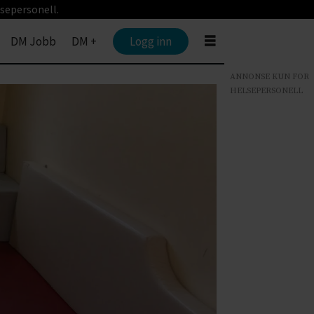
sepersonell.
DM Jobb
DM +
Logg inn
ANNONSE KUN FOR
HELSEPERSONELL