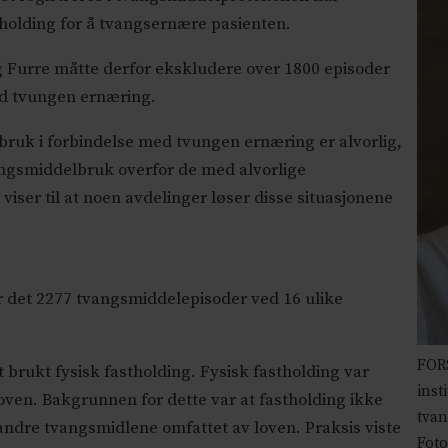
 holding for å tvangsernære pasienten.
og Furre måtte derfor ekskludere over 1800 episoder
d tvungen ernæring.
ruk i forbindelse med tvungen ernæring er alvorlig,
angsmiddelbruk overfor de med alvorlige
 viser til at noen avdelinger løser disse situasjonene
ar det 2277 tvangsmiddelepisoder ved 16 ulike
FORS
t brukt fysisk fastholding. Fysisk fastholding var
inst
loven. Bakgrunnen for dette var at fastholding ikke
tvan
andre tvangsmidlene omfattet av loven. Praksis viste
Foto