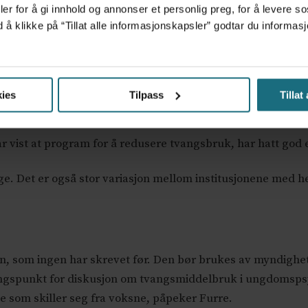
er for å gi innhold og annonser et personlig preg, for å levere s
get.
d å klikke på “Tillat alle informasjonskapsler” godtar du inform
 å bruke tvangsmidler overfor ungdommer, men det er natur
elingene hadde et mer bevisst ønske om å redusere omfange
 belter og holder fast, sier Furre.
ies
Tilpass
Tillat
har vist at program for å redusere tvangsbruk, har hatt god 
rge. Det er også stor variasjon mellom institusjonene med h
ten, som ingen har skrevet før. Den bør brukes av myndigh
angspunkt for diskusjon om tvangsmiddelbruk i ungdomspsy
 som skiller seg fra voksne, påpeker Furre.