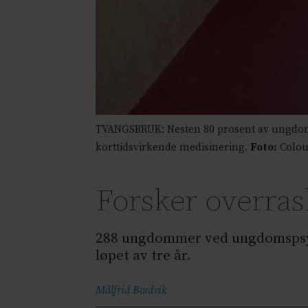
TVANGSBRUK: Nesten 80 prosent av ungdommen
korttidsvirkende medisinering.
Foto:
Colou
Forsker overra
288 ungdommer ved ungdomspsykia
løpet av tre år.
Målfrid
Bordvik