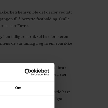
sikkerhetshensyn ble det derfor vedtatt
gangen til å benytte fastholding skulle
eres, sier Furre.
. I en tidligere artikkel har forskeren
 mens de var innlagt, og hvem som ikke
e. De som opplevde tvangsmiddelbruk
ser og flere tvangsinnleggelser, sier
Om
ghet på 3,5 time. Mange opplevde bare
tte hele 171 ganger. Den vanligste