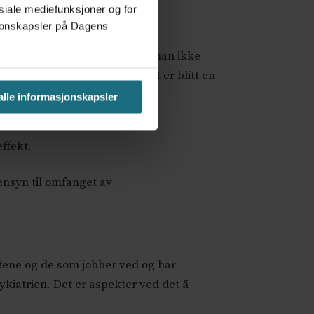
osiale mediefunksjoner og for
asjonskapsler på Dagens
lige og gode grunner til at man ikke
t. Det kan synes som at det er blitt en
 alle informasjonskapsler
effekt.
ensyn til omfanget av
etene og de som jobber ved og har
kiatrien. Det er aspekter ved det å