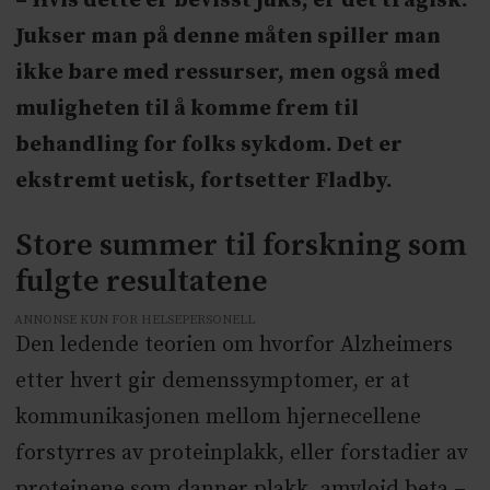
– Hvis dette er bevisst juks, er det tragisk.
Jukser man på denne måten spiller man
ikke bare med ressurser, men også med
muligheten til å komme frem til
behandling for folks sykdom. Det er
ekstremt uetisk, fortsetter Fladby.
Store summer til forskning som
fulgte resultatene
ANNONSE KUN FOR HELSEPERSONELL
Den ledende teorien om hvorfor Alzheimers
etter hvert gir demenssymptomer, er at
kommunikasjonen mellom hjernecellene
forstyrres av proteinplakk, eller forstadier av
proteinene som danner plakk, amyloid beta –