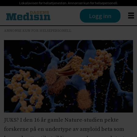
Lokalavisen for helsetjenesten. Annonser kun for helsepersonell.
Logg inn
ANNONSE KUN FOR HELSEPERSONELL
JUKS? I den 16 år gamle Nature-studien pekte
forskerne på en undertype av amyloid beta som