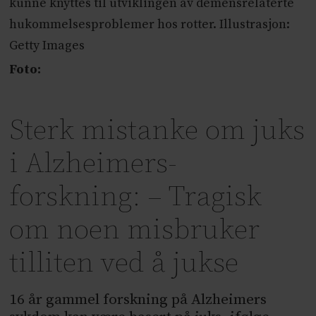
kunne knyttes til utviklingen av demensrelaterte
hukommelsesproblemer hos rotter. Illustrasjon:
Getty Images
Foto:
Sterk mistanke om juks
i Alzheimers-
forskning: – Tragisk
om noen misbruker
tilliten ved å jukse
16 år gammel forskning på Alzheimers