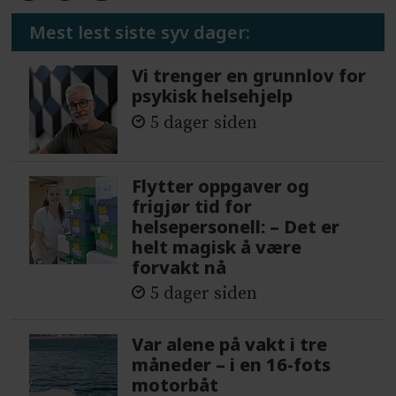
Mest lest siste syv dager:
Vi trenger en grunnlov for
psykisk helsehjelp
5 dager siden
Flytter oppgaver og
frigjør tid for
helsepersonell: – Det er
helt magisk å være
forvakt nå
5 dager siden
Var alene på vakt i tre
måneder – i en 16-fots
motorbåt