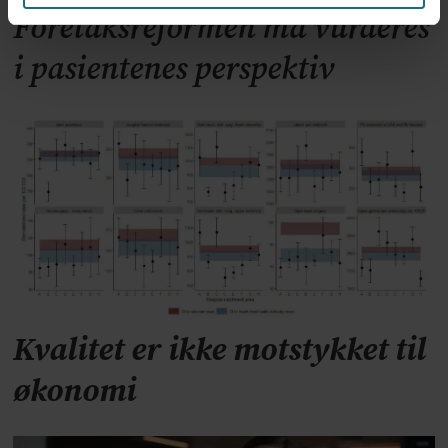
Foretaksreformen må vurderes
i pasientenes perspektiv
Kvalitet er ikke motstykket til
økonomi