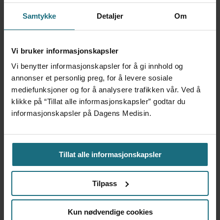
Samtykke
Detaljer
Om
Vi bruker informasjonskapsler
Kliniske studier kommer ikke
Vi benytter informasjonskapsler for å gi innhold og
til land bare fordi de er gode på
annonser et personlig preg, for å levere sosiale
mediefunksjoner og for å analysere trafikken vår. Ved å
forskning
klikke på “Tillat alle informasjonskapsler” godtar du
informasjonskapsler på Dagens Medisin.
Tillat alle informasjonskapsler
Tilpass
Kun nødvendige cookies