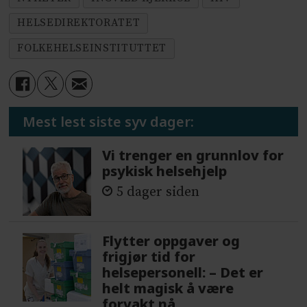
HELSEDIREKTORATET
FOLKEHELSEINSTITUTTET
Mest lest siste syv dager:
Vi trenger en grunnlov for
psykisk helsehjelp
5 dager siden
Flytter oppgaver og
frigjør tid for
helsepersonell: – Det er
helt magisk å være
forvakt nå