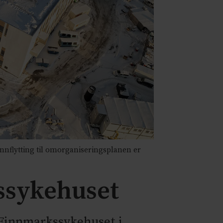
nnflytting til omorganiseringsplanen er
ssykehuset
 Finnmarkssykehuset i