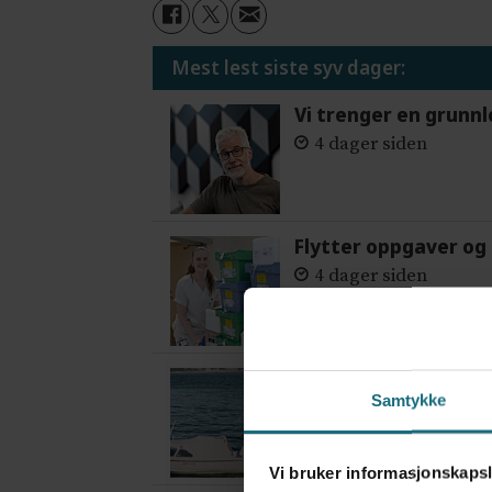
Mest lest siste syv dager:
Vi trenger en grunnl
4 dager siden
Flytter oppgaver og 
4 dager siden
Var alene på vakt i 
Samtykke
2 dager siden
Vi bruker informasjonskapsl