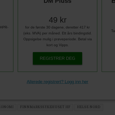
DM Pluss
B
49 kr
i HPR-
for de første 30 dagene, deretter 417 kr
Ta
(eks. MVA) per måned. Ett års bindingstid.
Oppsigelse mulig i prøveperiode. Betal via
kort og Vipps.
REGISTRER DEG
Allerede registrert? Logg inn her
KONOMI
FINNMARKSSYKEHUSET HF
HELSE NORD