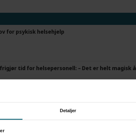
ov for psykisk helsehjelp
frigjør tid for helsepersonell: – Det er helt magisk
tre måneder – i en 16-fots motorbåt
Detaljer
er