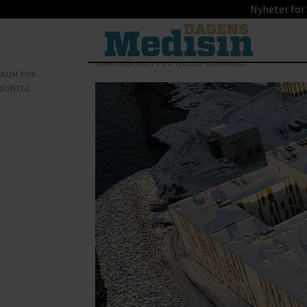
Nyheter for
ANNONSE KUN FOR HELSEPERSONELL
 KUN FOR
SONELL