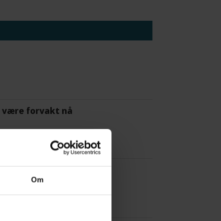
 å være forvakt nå
Om