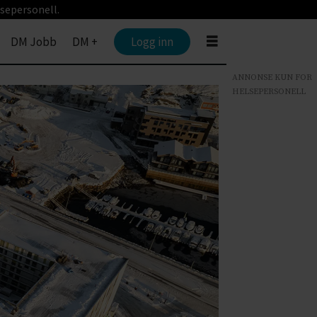
sepersonell.
DM Jobb
DM +
Logg inn
ANNONSE KUN FOR
HELSEPERSONELL