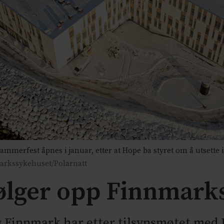
rfest åpnes i januar, etter at Hope ba styret om å utsette i
arkssykehuset/Polarnatt
følger opp Finnmark
og Finnmark har etter tilsynsmøtet med