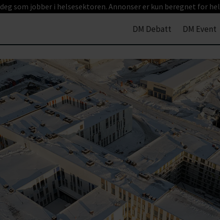
 deg som jobber i helsesektoren. Annonser er kun beregnet for hel
DM Debatt
DM Event