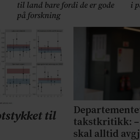
til land bare fordi de er gode
i 
på forskning
Departementet
tstykket til
takstkritikk: 
skal alltid avg