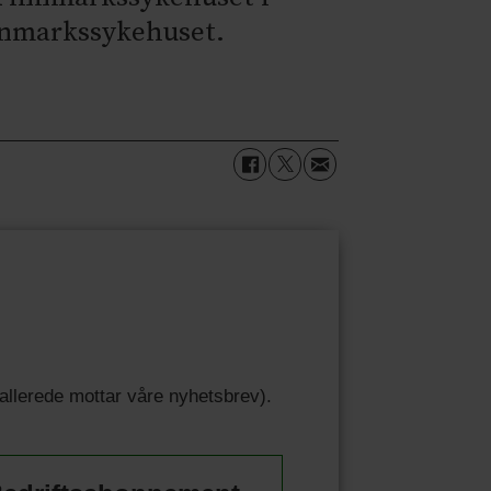
innmarkssykehuset.
u allerede mottar våre nyhetsbrev).