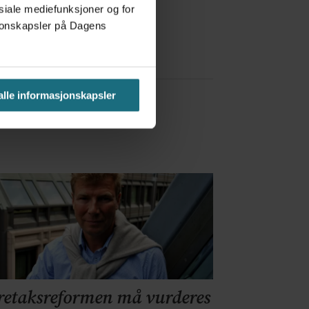
osiale mediefunksjoner og for
a Red Bull
asjonskapsler på Dagens
 alle informasjonskapsler
retaksreformen må vurderes