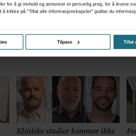
er for å gi innhold og annonser et personlig preg, for å levere s
m det frem at han døgnet før hadde drukket 25 vodk
d å klikke på “Tillat alle informasjonskapsler” godtar du inform
r – får millionerstatning
ies
Tilpass
Tillat
Kliniske studier kommer ikke
Fo