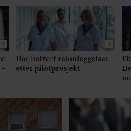
re
Har halvert reinnleggelser
Eb
 –
etter pilotprosjekt
He
mo