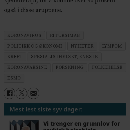
kjemoterapi, for å komme over 90 prosent
også i disse gruppene.
KORONAVIRUS
RITUKSIMAB
POLITIKK OG ØKONOMI
NYHETER
LYMFOM
KREFT
SPESIALISTHELSETJENESTE
KORONAVAKSINE
FORSKNING
FOLKEHELSE
ESMO
Mest lest siste syv dager:
Vi trenger en grunnlov for