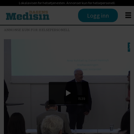
Lokalavisen for helsetjenesten. Annonser kun for helsepersonell.
Logg inn
ANNONSE KUN FOR HELSEPERSONELL