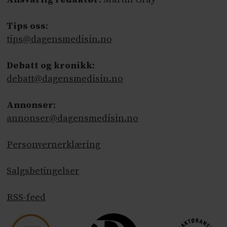
Tips oss
:
tips@dagensmedisin.no
Debatt og kronikk:
debatt@dagensmedisin.no
Annonser
:
annonser@dagensmedisin.no
Personvernerklæring
Salgsbetingelser
RSS-feed