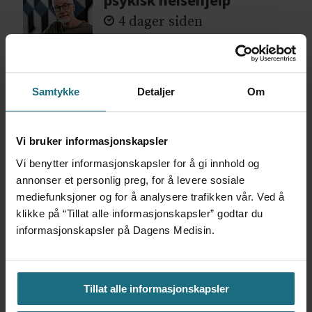
psykisk helsehjelp
4 dager siden
Flytter oppgaver og
frigjør tid for
Samtykke
Detaljer
Om
helsepersonell: – Det er
helt magisk å være
forvakt nå
Vi bruker informasjonskapsler
4 dager siden
Vi benytter informasjonskapsler for å gi innhold og
annonser et personlig preg, for å levere sosiale
Var alene på vakt i tre
mediefunksjoner og for å analysere trafikken vår. Ved å
måneder – i en 16-fots
klikke på “Tillat alle informasjonskapsler” godtar du
motorbåt
informasjonskapsler på Dagens Medisin.
2 dager siden
– Etter en stund kom det
Tillat alle informasjonskapsler
frem at han døgnet før