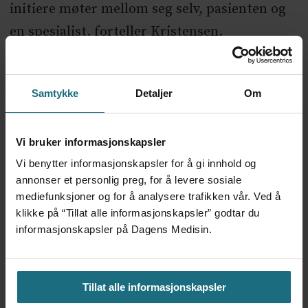
initiere møter mellom seg selv, pasienten og
en spesialist, forteller Kristensen.
ANNONSE KUN FOR HELSEPERSONELL
En ønsket utvikling
Samtykke
Detaljer
Om
Anne Lise Kristensen nevner både digital
hjemmeoppfølging og mer konkret
Vi bruker informasjonskapsler
hjemmesykehus, som løsninger de jobber
Vi benytter informasjonskapsler for å gi innhold og
med.
annonser et personlig preg, for å levere sosiale
mediefunksjoner og for å analysere trafikken vår. Ved å
−
For pasientene bør det være sykehus når du
klikke på “Tillat alle informasjonskapsler” godtar du
informasjonskapsler på Dagens Medisin.
må, og hjemmesykehus når du vil. Pasienter
har beskrevet at man på sykehus lett blir 80
prosent pasient og 20 prosent deg selv, men
Tillat alle informasjonskapsler
er du hjemme er du 20 prosent syk og 80