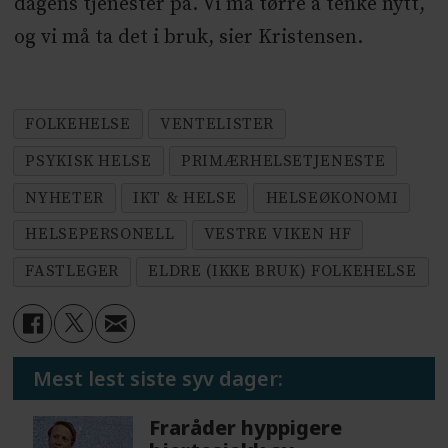
dagens tjenester på. Vi må tørre å tenke nytt,
og vi må ta det i bruk, sier Kristensen.
FOLKEHELSE
VENTELISTER
PSYKISK HELSE
PRIMÆRHELSETJENESTE
NYHETER
IKT & HELSE
HELSEØKONOMI
HELSEPERSONELL
VESTRE VIKEN HF
FASTLEGER
ELDRE (IKKE BRUK) FOLKEHELSE
Mest lest siste syv dager:
Fraråder hyppigere