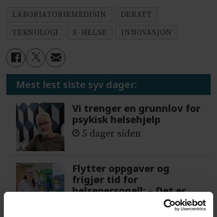
LABORIATORIEMEDISIN
DEBATT
TEKNOLOGI
E-HELSE
INNOVASJON
Mest lest siste syv dager:
Vi trenger en grunnlov for
psykisk helsehjelp
5 dager siden
Flytter oppgaver og
frigjør tid for
helsepersonell: – Det er
helt magisk å være
forvakt nå