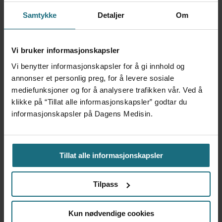
5 dager siden
Samtykke
Detaljer
Om
Var alene på vakt i tre
måneder – i en 16-fots
Vi bruker informasjonskapsler
motorbåt
Vi benytter informasjonskapsler for å gi innhold og
3 dager siden
annonser et personlig preg, for å levere sosiale
mediefunksjoner og for å analysere trafikken vår. Ved å
klikke på “Tillat alle informasjonskapsler” godtar du
– Etter en stund kom det
informasjonskapsler på Dagens Medisin.
frem at han døgnet før
hadde drukket 25 vodka
Red Bull
4 dager siden
Tillat alle informasjonskapsler
Feilmedisinert i 18 år – får
Tilpass
millionerstatning
1 dag siden
Kun nødvendige cookies