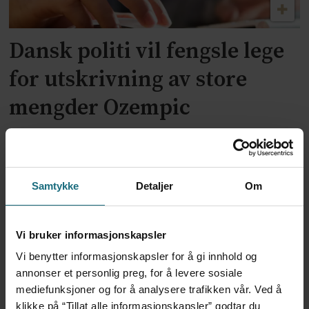
Dansk politi vil fengsle lege
for utskrivning av store
mengder Ozempic
Samtykke
Detaljer
Om
Vi bruker informasjonskapsler
Vi benytter informasjonskapsler for å gi innhold og
annonser et personlig preg, for å levere sosiale
Feilmedisinert i 18 år – får
mediefunksjoner og for å analysere trafikken vår. Ved å
klikke på “Tillat alle informasjonskapsler” godtar du