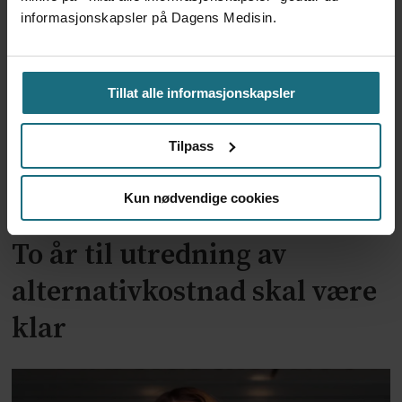
millionerstatning
informasjonskapsler på Dagens Medisin.
Tillat alle informasjonskapsler
Tilpass
Kun nødvendige cookies
To år til utredning av
alternativkostnad skal være
klar