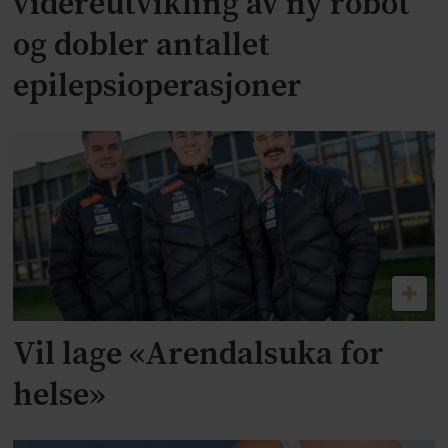
videreutvikling av ny robot
og dobler antallet
epilepsioperasjoner
Vil lage «Arendalsuka for
helse»