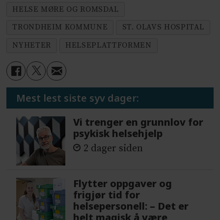
HELSE MØRE OG ROMSDAL
TRONDHEIM KOMMUNE
ST. OLAVS HOSPITAL
NYHETER
HELSEPLATTFORMEN
Mest lest siste syv dager:
Vi trenger en grunnlov for
psykisk helsehjelp
2 dager siden
Flytter oppgaver og
frigjør tid for
helsepersonell: – Det er
helt magisk å være