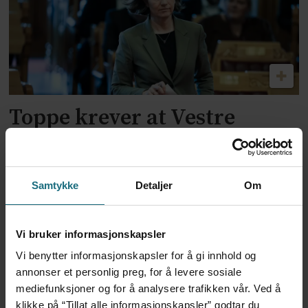
Toppe krever at Vestre
endrer fastlegetakstene: –
Uetisk
Samtykke
Detaljer
Om
Vi bruker informasjonskapsler
Vi benytter informasjonskapsler for å gi innhold og
annonser et personlig preg, for å levere sosiale
mediefunksjoner og for å analysere trafikken vår. Ved å
klikke på “Tillat alle informasjonskapsler” godtar du