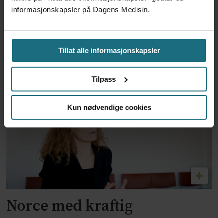
informasjonskapsler på Dagens Medisin.
Støre: – Fra 2027 skal menn
som har sex med menn
Tillat alle informasjonskapsler
kunne gi blod
Tilpass
Kun nødvendige cookies
Norce med kraftig