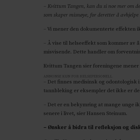
– Kvittum Tangen, kan du si noe mer om det
som skaper misnøye, for deretter å avhjelp
– Vi mener den dokumenterte effekten ik
– Å vise til helseeffekt som kommer av
misvisende. Dette handler om forventni
Kvittum Tangen sier foreningene mener d
ANNONSE KUN FOR HELSEPERSONELL
– Det finnes medisinsk og odontologisk i
tannbleking er eksempler det ikke er de
– Det er en bekymring at mange unge ik
senere i livet, sier Hansen Steinum.
– Ønsker å bidra til refleksjon og dis