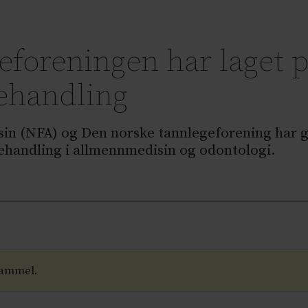
eforeningen har laget
behandling
in (NFA) og Den norske tannlegeforening har g
ehandling i allmennmedisin og odontologi.
gammel.