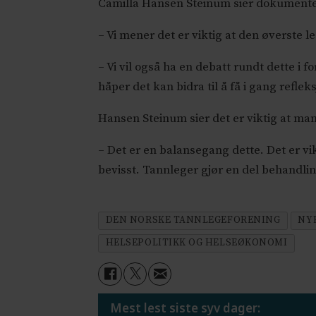
Camilla Hansen Steinum sier dokumentet
– Vi mener det er viktig at den øverste 
– Vi vil også ha en debatt rundt dette i 
håper det kan bidra til å få i gang refl
Hansen Steinum sier det er viktig at man
– Det er en balansegang dette. Det er v
bevisst. Tannleger gjør en del behandli
DEN NORSKE TANNLEGEFORENING
NY
HELSEPOLITIKK OG HELSEØKONOMI
Mest lest siste syv dager: