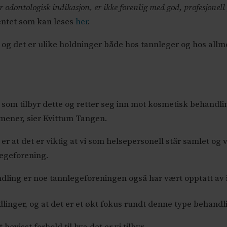
odontologisk indikasjon, er ikke forenlig med god, profesjonell 
entet som kan leses
her
.
, og det er ulike holdninger både hos tannleger og hos all
 som tilbyr dette og retter seg inn mot kosmetisk behandl
 mener, sier Kvittum Tangen.
at det er viktig at vi som helsepersonell står samlet og vi
legeforening.
ling er noe tannlegeforeningen også har vært opptatt av i 
linger, og at det er et økt fokus rundt denne type behandli