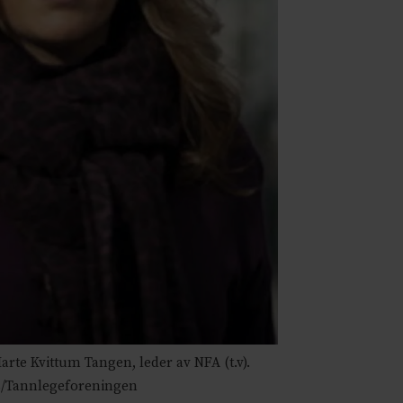
rte Kvittum Tangen, leder av NFA (t.v).
es/Tannlegeforeningen