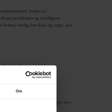
rselenstenner). Dette er i
 skape problemer og ytterligere
t behov, særlig hos barn og unge, sier
olvert i saker som gjelder
tiske inngrep, injeksjoner og
Om
ik det er, ikke er godt nok. Tillegger dere