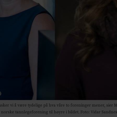
r vi å være tydelige på hva våre to foreninger mener, sier Ma
norske tannlegeforening til høyre i bildet. Foto: Vidar Sandn