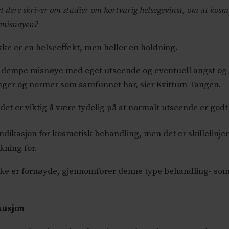
 dere skriver om studier om kortvarig helsegevinst, om at kosm
e misnøyen?
ke er en helseeffekt, men heller en holdning.
 å dempe misnøye med eget utseende og eventuell angst o
nger og normer som samfunnet har, sier Kvittum Tangen.
et er viktig å være tydelig på at normalt utseende er godt
ndikasjon for kosmetisk behandling, men det er skillelinjen
kning for.
ke er fornøyde, gjennomfører denne type behandling- som
kusjon