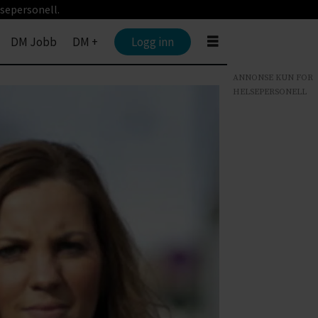
sepersonell.
DM Jobb
DM +
Logg inn
ANNONSE KUN FOR
HELSEPERSONELL