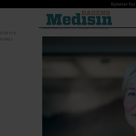
Nyheter for
ANNONSE KUN FOR HELSEPERSONELL
 KUN FOR
SONELL