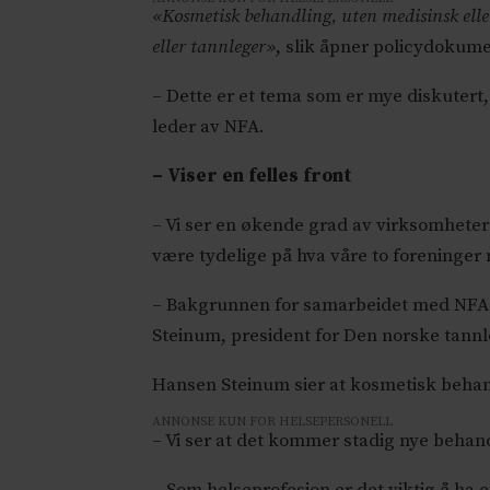
«Kosmetisk behandling, uten medisinsk eller 
eller tannleger»
, slik åpner policydokum
– Dette er et tema som er mye diskutert
leder av NFA.
– Viser en felles front
– Vi ser en økende grad av virksomheter
være tydelige på hva våre to foreninger
– Bakgrunnen for samarbeidet med NFA er 
Steinum, president for Den norske tann
Hansen Steinum sier at kosmetisk behand
ANNONSE KUN FOR HELSEPERSONELL
– Vi ser at det kommer stadig nye behand