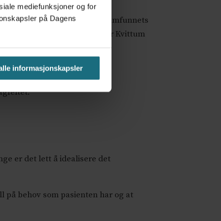
osiale mediefunksjoner og for
asjonskapsler på Dagens
y dette bidrar dem til å endre samfunnets
ler og normalitetsbegrep, sier Kvittum
 alle informasjonskapsler
lig.
agfeltet.
ge er det lett å idealisere det
ell på behov som pasienten har og at