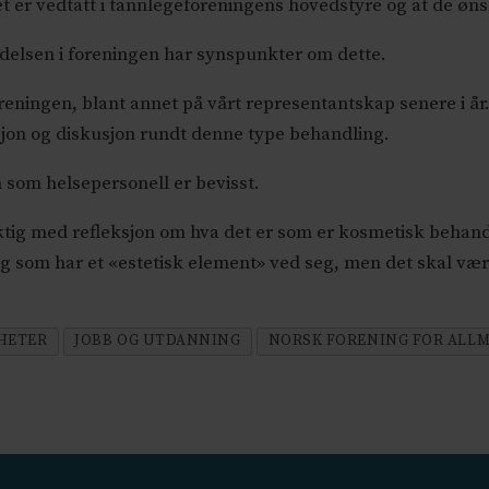
 er vedtatt i tannlegeforeningens hovedstyre og at de øns
ledelsen i foreningen har synspunkter om dette.
foreningen, blant annet på vårt representantskap senere i å
eksjon og diskusjon rundt denne type behandling.
 som helsepersonell er bevisst.
iktig med refleksjon om hva det er som er kosmetisk behan
ng som har et «estetisk element» ved seg, men det skal vær
HETER
JOBB OG UTDANNING
NORSK FORENING FOR ALLM