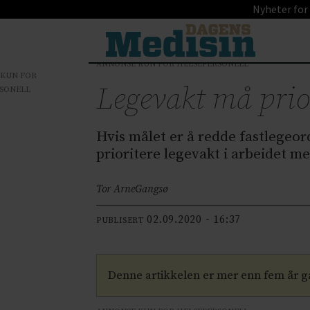
Nyheter for
ANNONSE KUN FOR HELSEPERSONELL
 KUN FOR
Legevakt må prio
SONELL
Hvis målet er å redde fastlegeor
prioritere legevakt i arbeidet m
Tor Arne
Gangsø
02.09.2020 - 16:37
PUBLISERT
Denne artikkelen er mer enn fem år 