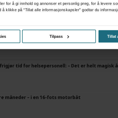
er for å gi innhold og annonser et personlig preg, for å levere s
d å klikke på “Tillat alle informasjonskapsler” godtar du inform
ov for psykisk helsehjelp
ies
Tilpass
Tillat
frigjør tid for helsepersonell: – Det er helt magisk
tre måneder – i en 16-fots motorbåt