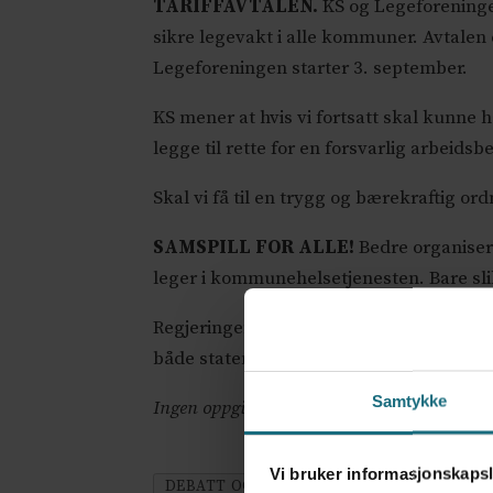
TARIFFAVTALEN.
KS og Legeforeningen
sikre legevakt i alle kommuner. Avtalen
Legeforeningen starter 3. september.
KS mener at hvis vi fortsatt skal kunne
legge til rette for en forsvarlig arbeidsb
Skal vi få til en trygg og bærekraftig 
SAMSPILL FOR ALLE!
Bedre organiserin
leger i kommunehelsetjenesten. Bare slik 
Regjeringens handlingsplan for allmennl
både staten og Legeforeningen vil samarb
Samtykke
Ingen oppgitte interessekonflikter
Vi bruker informasjonskapsl
DEBATT OG KRONIKK
DEBATT