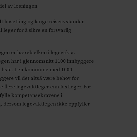
del av løsningen.
dt bosetting og lange reiseavstander.
 leger for å sikre en forsvarlig
egen er bærebjelken i legevakta.
egen har i gjennomsnitt 1100 innbyggere
n liste. I en kommune med 1000
ggere vil det altså være behov for
 flere legevaktleger enn fastleger. For
fylle kompetansekravene i
, dersom legevaktlegen ikke oppfyller