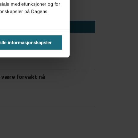
osiale mediefunksjoner og for
asjonskapsler på Dagens
 alle informasjonskapsler
 å være forvakt nå