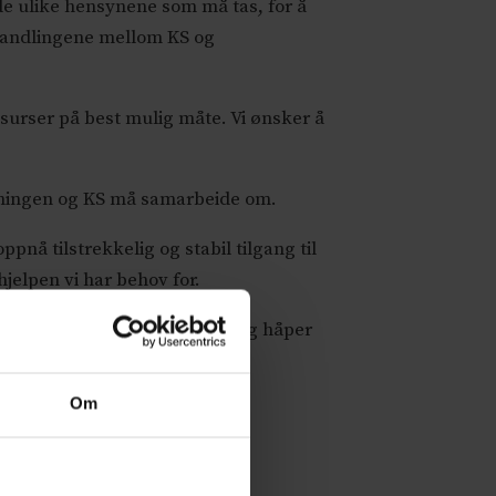
 de ulike hensynene som må tas, for å
rhandlingene mellom KS og
surser på best mulig måte. Vi ønsker å
oreningen og KS må samarbeide om.
pnå tilstrekkelig og stabil tilgang til
hjelpen vi har behov for.
på legevakt må prioriteres, og håper
l gode for oss alle.
Om