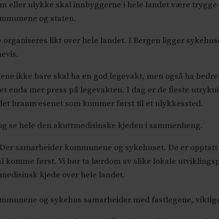
 eller ulykke skal innbyggerne i hele landet være trygge
ommunene og staten.
rganiseres likt over hele landet. I Bergen ligger sykehuset
mevis.
ktene ikke bare skal ha en god legevakt, men også ha bedre 
det enda mer press på legevakten. I dag er de fleste utry
r det brannvesenet som kommer først til et ulykkessted.
t og se hele den akuttmedisinske kjeden i sammenheng.
 Der samarbeider kommunene og sykehuset. De er opptatt av
al komme først. Vi bør ta lærdom av slike lokale utviklings
edisinsk kjede over hele landet.
ommunene og sykehus samarbeider med fastlegene, viktige 