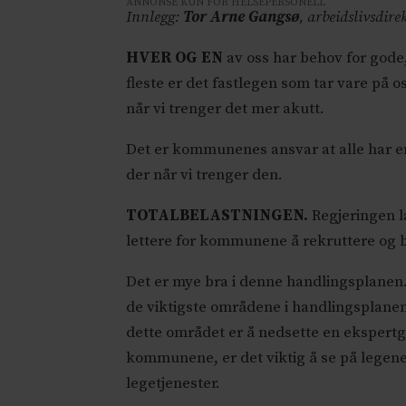
ANNONSE KUN FOR HELSEPERSONELL
Innlegg:
Tor Arne Gangsø
, arbeidslivsdire
HVER OG EN
av oss har behov for gode,
fleste er det fastlegen som tar vare på 
når vi trenger det mer akutt.
Det er kommunenes ansvar at alle har en f
der når vi trenger den.
TOTALBELASTNINGEN.
Regjeringen l
lettere for kommunene å rekruttere og b
Det er mye bra i denne handlingsplanen. 
de viktigste områdene i handlingsplanen. 
dette området er å nedsette en ekspertgr
kommunene, er det viktig å se på legene
legetjenester.