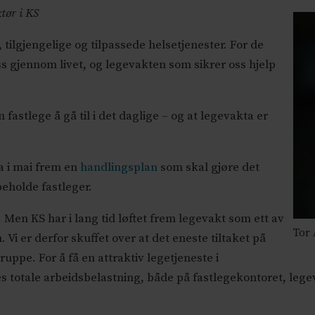
ktør i KS
 tilgjengelige og tilpassede helsetjenester. For de
oss gjennom livet, og legevakten som sikrer oss hjelp
astlege å gå til i det daglige – og at legevakta er
a i mai frem en
handlingsplan
som skal gjøre det
eholde fastleger.
Men KS har i lang tid løftet frem legevakt som ett av
Tor
Vi er derfor skuffet over at det eneste tiltaket på
uppe. For å få en attraktiv legetjeneste i
s totale arbeidsbelastning, både på fastlegekontoret, leg