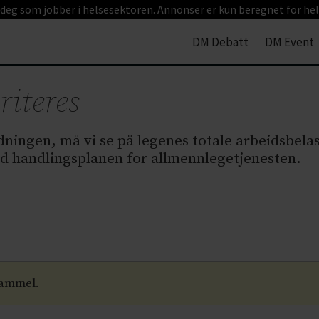
 deg som jobber i helsesektoren. Annonser er kun beregnet for hel
DM Debatt
DM Event
riteres
dningen, må vi se på legenes totale arbeidsbel
ed handlingsplanen for allmennlegetjenesten.
gammel.