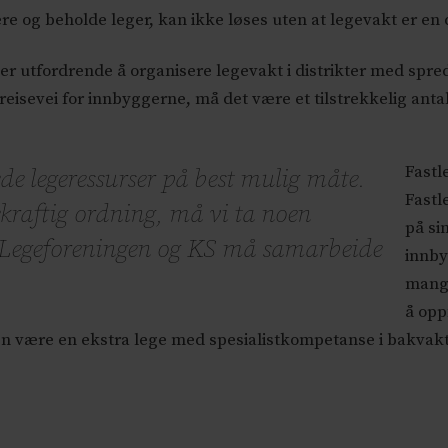
re og beholde leger, kan ikke løses uten at legevakt er en 
er utfordrende å organisere legevakt i distrikter med spre
isevei for innbyggerne, må det være et tilstrekkelig antall
Fastl
e legeressurser på best mulig måte.
Fastl
rekraftig ordning, må vi ta noen
på si
n, Legeforeningen og KS må samarbeide
innby
mange
å opp
en være en ekstra lege med spesialistkompetanse i bakvakt