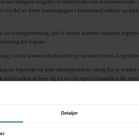
 har tidligere inngått en tariffavtale som balanserer alle
 er en del av årets lønnsoppgjør i kommunal sektor, og fo
 ha en fastlegeordning, må vi bruke landets samlede legeres
elastning for legene.
ordning, må vi ta noen strukturelle grep som staten, Legef
g av legevakt og hele akuttkjeden er viktig for at vi skal op
kan vi sikre at hver og en av oss også i fremtiden får den 
egetjenesten er en opptrappingsplan. KS mener at satsing 
eide med oss for å finne gode og bærekraftige løsninger ti
Detaljer
er