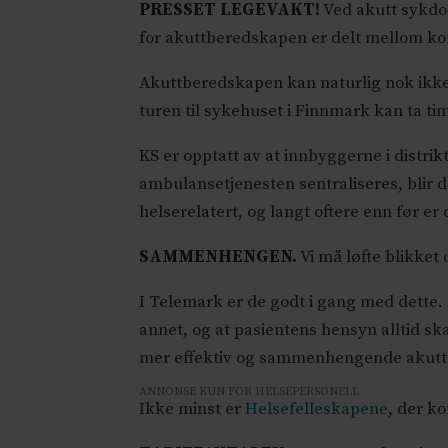
PRESSET LEGEVAKT!
Ved akutt sykdom
for akuttberedskapen er delt mellom k
Akuttberedskapen kan naturlig nok ikke o
turen til sykehuset i Finnmark kan ta ti
KS er opptatt av at innbyggerne i distri
ambulansetjenesten sentraliseres, blir 
helserelatert, og langt oftere enn før e
SAMMENHENGEN.
Vi må løfte blikke
I Telemark er de godt i gang med dette.
annet, og at pasientens hensyn alltid sk
mer effektiv og sammenhengende akuttm
ANNONSE KUN FOR HELSEPERSONELL
Ikke minst er
Helsefelleskapene
, der k