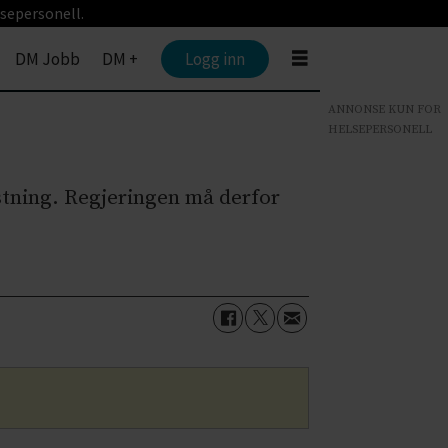
sepersonell.
DM Jobb
DM +
Logg inn
ANNONSE KUN FOR
HELSEPERSONELL
astning. Regjeringen må derfor