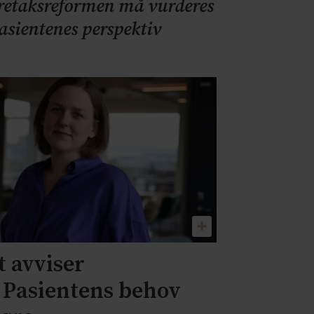
retaksreformen må vurderes
pasientenes perspektiv
 avviser
– Pasientens behov