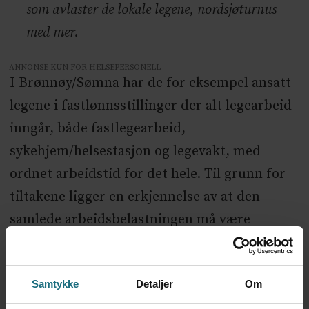
som avlaster de lokale legene, nordsjøturnus
med mer.
ANNONSE KUN FOR HELSEPERSONELL
I Brønnøy/Sømna har de for eksempel ansatt
legene i fastlønnsstillinger der alt legearbeid
inngår, både fastlegearbeid,
sykehjem/helsestasjon og legevakt, med
ordnet arbeidstid for det hele. Til grunn for
tiltakene ligger en erkjennelse av at den
samlede arbeidsbelastningen må være
akseptabel over tid for å være bærekraftig.
Det er altså mulig å få det til.
Samtykke
Detaljer
Om
MÅ PÅ BANEN – NÅ!
Felles for alle de ulike