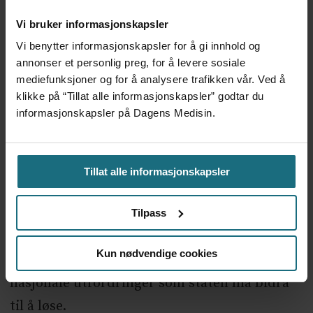
løsningene rundt om i landet er at
Vi bruker informasjonskapsler
kommunene må bruke ekstra ressurser på
Vi benytter informasjonskapsler for å gi innhold og
legetjenestene. Spesielt rammet er mindre
annonser et personlig preg, for å levere sosiale
mediefunksjoner og for å analysere trafikken vår. Ved å
sentrale og mindre folkerike kommuner.
klikke på “Tillat alle informasjonskapsler” godtar du
Dette viste KS tydelig i sin
kartlegging fra
informasjonskapsler på Dagens Medisin.
2018
. Kommunene bør i større grad enn det
som er tilfelle i dag, kompenseres for disse
Tillat alle informasjonskapsler
utgiftene.
Ansvaret for å løse utfordringene med
Tilpass
legevakt, beredskap og bakvakt ligger ikke
Kun nødvendige cookies
kun hos legene og kommunene. Dette er
nasjonale utfordringer som staten må bidra
til å løse.