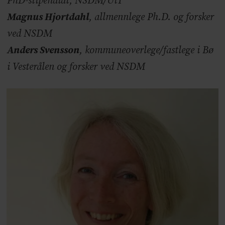
PhD-stipendiat, NSDM/UiT
Magnus Hjortdahl
, allmennlege Ph.D. og forsker
ved NSDM
Anders Svensson
, kommuneoverlege/fastlege i Bø
i Vesterålen og forsker ved NSDM