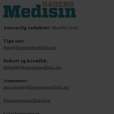
Ansvarlig redaktør
: Martin Gray
Tips oss
:
tips@dagensmedisin.no
Debatt og kronikk:
debatt@dagensmedisin.no
Annonser
:
annonser@dagensmedisin.no
Personvernerklæring
Salgsbetingelser