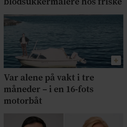
blodsukkermålere hos friske
Var alene på vakt i tre
måneder – i en 16-fots
motorbåt