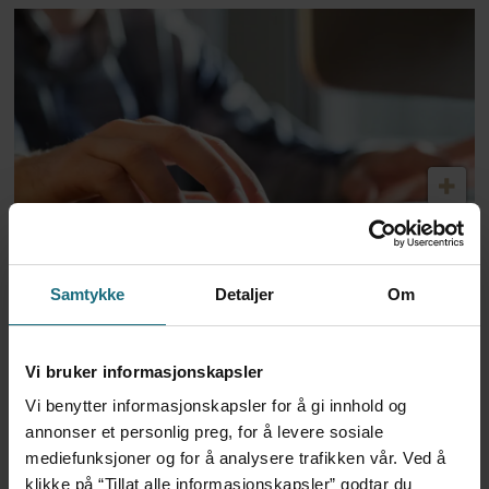
Dansk politi vil fengsle lege
for utskrivning av store
Samtykke
Detaljer
Om
mengder Ozempic
Vi bruker informasjonskapsler
Vi benytter informasjonskapsler for å gi innhold og
annonser et personlig preg, for å levere sosiale
mediefunksjoner og for å analysere trafikken vår. Ved å
klikke på “Tillat alle informasjonskapsler” godtar du