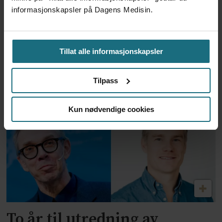
informasjonskapsler på Dagens Medisin.
Tillat alle informasjonskapsler
Feilmedisinert i 18 år – får
Tilpass
millionerstatning
Kun nødvendige cookies
To år til utredning av