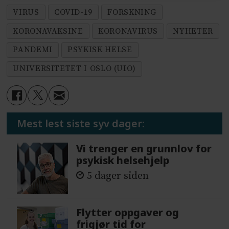
VIRUS
COVID-19
FORSKNING
KORONAVAKSINE
KORONAVIRUS
NYHETER
PANDEMI
PSYKISK HELSE
UNIVERSITETET I OSLO (UIO)
Mest lest siste syv dager:
Vi trenger en grunnlov for
psykisk helsehjelp
5 dager siden
Flytter oppgaver og
frigjør tid for