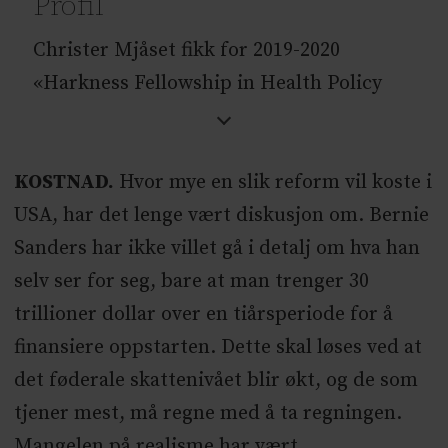
Profil
Christer Mjåset fikk for 2019-2020
«Harkness Fellowship in Health Policy
and Pratice», og arbeider ved Harvard
School of Public Health/Harvard
KOSTNAD.
Hvor mye en slik reform vil koste i
Business School, Boston.Han er
USA, har det lenge vært diskusjon om. Bernie
nevrokirurg og ansatt ved Avdeling for
Sanders har ikke villet gå i detalj om hva han
helseledelse og helseøkonomi ved UiO –
selv ser for seg, bare at man trenger 30
samt Forsknings- og formidlingsenheten
trillioner dollar over en tiårsperiode for å
for muskelskjelletthelse (FORMI) ved
finansiere oppstarten. Dette skal løses ved at
Oslo universitetssykehus.Han har vært
det føderale skattenivået blir økt, og de som
leder for Yngre legers forening og
tjener mest, må regne med å ta regningen.
visepresident i Legeforeningen.
Mangelen på realisme har vært