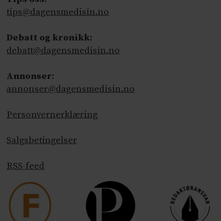
tips@dagensmedisin.no
Debatt og kronikk:
debatt@dagensmedisin.no
Annonser
:
annonser@dagensmedisin.no
Personvernerklæring
Salgsbetingelser
RSS-feed