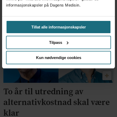
informasjonskapsler på Dagens Medisin.
Feilmedisinert i 18 år – får
millionerstatning
Tillat alle informasjonskapsler
Tilpass
Kun nødvendige cookies
To år til utredning av
alternativkostnad skal være
klar