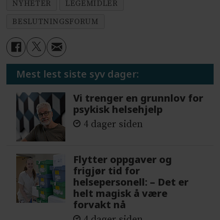
NYHETER
LEGEMIDLER
BESLUTNINGSFORUM
Mest lest siste syv dager:
Vi trenger en grunnlov for
psykisk helsehjelp
4 dager siden
Flytter oppgaver og
frigjør tid for
helsepersonell: – Det er
helt magisk å være
forvakt nå
4 dager siden