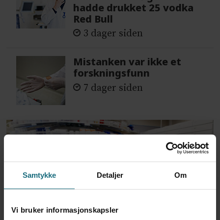
hadde drukket 25 vodka
Red Bull
3 dager siden
Mistanken var ikke et
forskningsfunn
7 dager siden
Samtykke
Detaljer
Om
Vi bruker informasjonskapsler