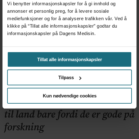
Apoteker over hele landet
Vi benytter informasjonskapsler for å gi innhold og
annonser et personlig preg, for å levere sosiale
har problemer
mediefunksjoner og for å analysere trafikken vår. Ved å
klikke på “Tillat alle informasjonskapsler” godtar du
informasjonskapsler på Dagens Medisin.
Tillat alle informasjonskapsler
Tilpass
Kun nødvendige cookies
Kliniske studier kommer ikke
til land bare fordi de er gode på
forskning