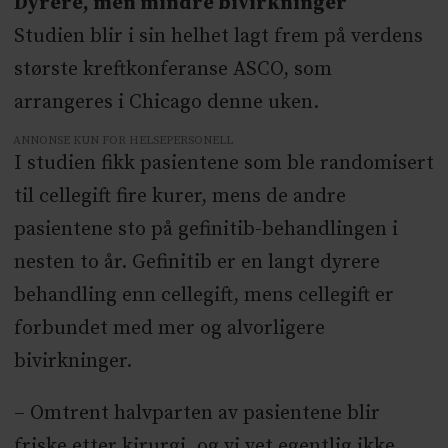
Dyrere, men mindre bivirkninger
Studien blir i sin helhet lagt frem på verdens
største kreftkonferanse ASCO, som
arrangeres i Chicago denne uken.
ANNONSE KUN FOR HELSEPERSONELL
I studien fikk pasientene som ble randomisert
til cellegift fire kurer, mens de andre
pasientene sto på gefinitib-behandlingen i
nesten to år. Gefinitib er en langt dyrere
behandling enn cellegift, mens cellegift er
forbundet med mer og alvorligere
bivirkninger.
– Omtrent halvparten av pasientene blir
friske etter kirurgi, og vi vet egentlig ikke