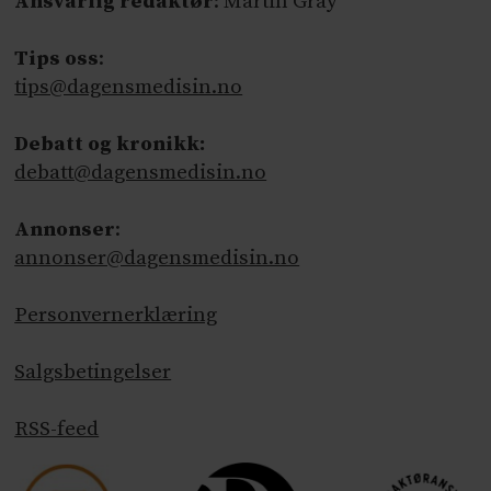
Ansvarlig redaktør
: Martin Gray
Tips oss
:
tips@dagensmedisin.no
Debatt og kronikk:
debatt@dagensmedisin.no
Annonser
:
annonser@dagensmedisin.no
Personvernerklæring
Salgsbetingelser
RSS-feed