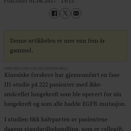
01.06.2017 - 14:15
PUBLISERT
Denne artikkelen er mer enn fem år
gammel.
ANNONSE KUN FOR HELSEPERSONELL
Kinesiske forskere har gjennomført en fase
III-studie på 222 pasienter med ikke-
småcellet lungekreft som ble operert for sin
lungekreft og som alle hadde EGFR-mutasjon.
I studien fikk halvparten av pasientene
dagens standardbehandling, som er cellegift,