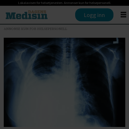
Lokalavisen for helsetjenesten. Annonser kun for helsepersonell.
Logg inn
ANNONSE KUN FOR HELSEPERSONELL