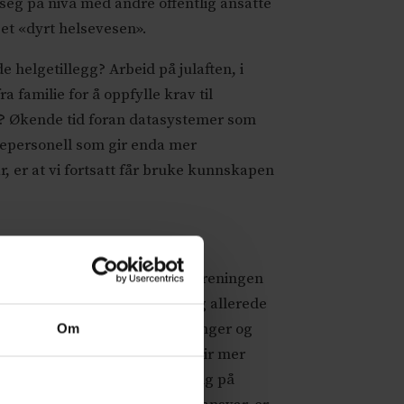
 seg på nivå med andre offentlig ansatte
et «dyrt helsevesen».
helgetillegg? Arbeid på julaften, i
familie for å oppfylle krav til
r»? Økende tid foran datasystemer som
tepersonell som gir enda mer
r, er at vi fortsatt får bruke kunnskapen
ar – ikke utbytting. Når Legeforeningen
bommer han. Leger strekker seg allerede
t med arbeidsgiver (vaktordninger og
Om
a vakter som gjør at ferien blir mer
aver uten at dette gir uttelling på