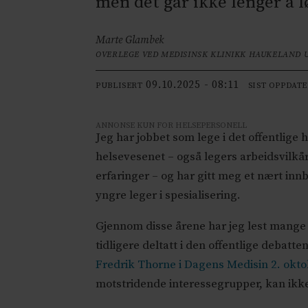
men det går ikke lenger å l
Marte Glambek
OVERLEGE VED MEDISINSK KLINIKK HAUKELAND 
09.10.2025 - 08:11
PUBLISERT
SIST OPPDAT
ANNONSE KUN FOR HELSEPERSONELL
Jeg har jobbet som lege i det offentlige 
helsevesenet – også legers arbeidsvilkå
erfaringer – og har gitt meg et nært innb
yngre leger i spesialisering.
Gjennom disse årene har jeg lest mange 
tidligere deltatt i den offentlige deba
Fredrik Thorne i Dagens Medisin 2. okt
motstridende interessegrupper, kan ikke