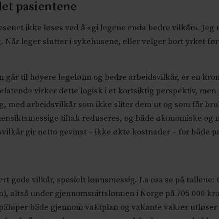
det pasientene
senet ikke løses ved å «gi legene enda bedre vilkår». Jeg 
 Når leger slutter i sykehusene, eller velger bort yrket fø
 går til høyere legelønn og bedre arbeidsvilkår, er en kro
elatende virker dette logisk i et kortsiktig perspektiv, men
, med arbeidsvilkår som ikke sliter dem ut og som får bruk
hensiktsmessige tiltak reduseres, og både økonomiske og m
svilkår gir netto gevinst – ikke økte kostnader – for både
rt gode vilkår, spesielt lønnsmessig. La oss se på tallene
), altså under gjennomsnittslønnen i Norge på 705 000 kro
m påløper både gjennom vaktplan og vakante vakter utløser