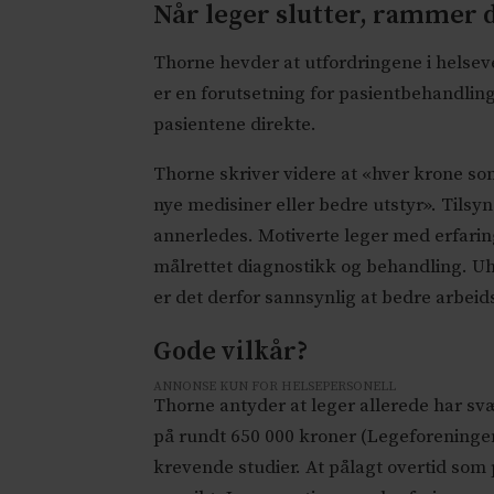
Når leger slutter, rammer 
Thorne hevder at utfordringene i helseve
er en forutsetning for pasientbehandling.
pasientene direkte.
Thorne skriver videre at «hver krone som
nye medisiner eller bedre utstyr». Tilsyn
annerledes. Motiverte leger med erfaring
målrettet diagnostikk og behandling. U
er det derfor sannsynlig at bedre arbeid
Gode vilkår?
ANNONSE KUN FOR HELSEPERSONELL
Thorne antyder at leger allerede har svæ
på rundt 650 000 kroner (Legeforeningen
krevende studier. At pålagt overtid so