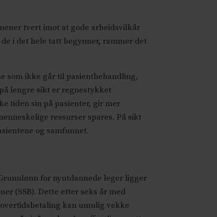
mener tvert imot at gode arbeidsvilkår
r de i det hele tatt begynner, rammer det
ne som ikke går til pasientbehandling,
 på lengre sikt er regnestykket
e tiden sin på pasienter, gir mer
enneskelige ressurser spares. På sikt
 pasientene og samfunnet.
: Grunnlønn for nyutdannede leger ligger
ner (SSB). Dette etter seks år med
 overtidsbetaling kan umulig vekke