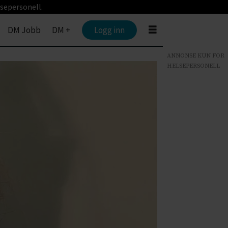
sepersonell.
DM Jobb
DM +
Logg inn
ANNONSE KUN FOR
HELSEPERSONELL