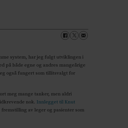
mme system, har jeg fulgt utviklingen i
rmed på både egne og andres mangeårige
eg også fungert som tillitsvalgt for
jort meg mange tanker, men aldri
 tidkrevende nok.
Innlegget til Knut
fremstilling av leger og pasienter som