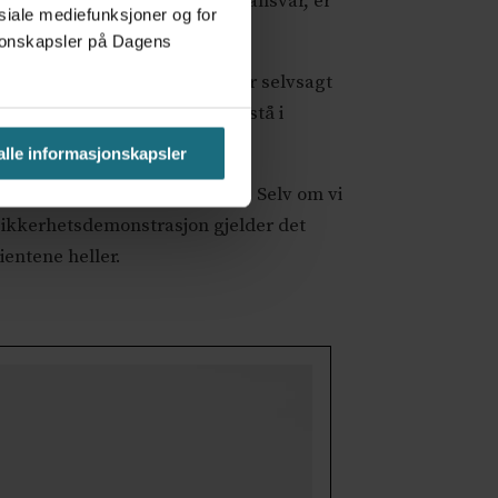
te. Å antyde at leger ikke tar ansvar, er
osiale mediefunksjoner og for
asjonskapsler på Dagens
esgrupper alt de ønsker. Det er selvsagt
 arbeidsliv der det er mulig å stå i
v.
 alle informasjonskapsler
år ikke lenger å løpe fortere. Selv om vi
s sikkerhetsdemonstrasjon gjelder det
ientene heller.