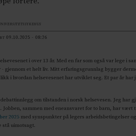
øpe fortere.
UNIVERSITETSSYKEHUS
09.10.2025 - 08:26
ERT
helsevesenet i over 13 år. Med en far som også var lege i sa
r - gjennom et helt liv. Mitt erfaringsgrunnlag bygger de
likk i hvordan helsevesenet har utviklet seg. Et par år har j
debattinnlegg om tilstanden i norsk helsevesen. Jeg har g
tten. Jobben, sammen med eneansvaret for to barn, har vært
ober 2025
med synspunkter på legers arbeidsbetingelser og 
 stå uimotsagt.