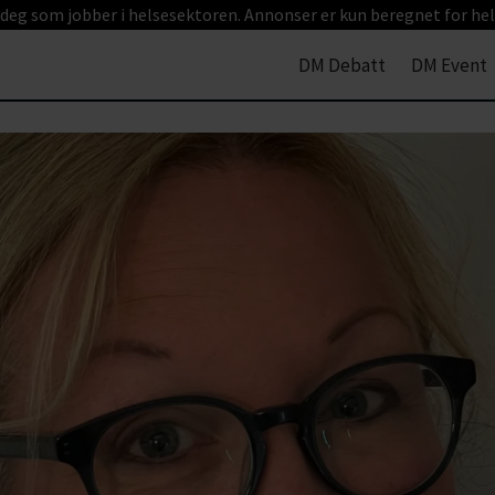
 deg som jobber i helsesektoren. Annonser er kun beregnet for hel
DM Debatt
DM Event