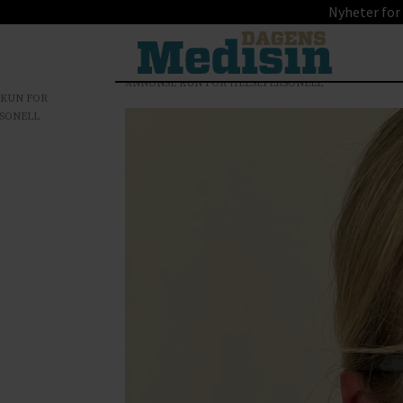
Nyheter for
ANNONSE KUN FOR HELSEPERSONELL
 KUN FOR
SONELL