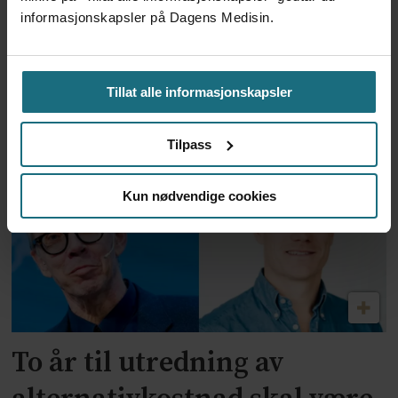
informasjonskapsler på Dagens Medisin.
Feilmedisinert i 18 år – får
Tillat alle informasjonskapsler
millionerstatning
Tilpass
Kun nødvendige cookies
To år til utredning av