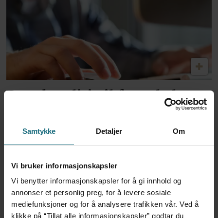
Dansk politi vil fengsle lege
for utskrivning av store
mengder Ozempic
Samtykke
Detaljer
Om
Vi bruker informasjonskapsler
Vi benytter informasjonskapsler for å gi innhold og
annonser et personlig preg, for å levere sosiale
mediefunksjoner og for å analysere trafikken vår. Ved å
klikke på “Tillat alle informasjonskapsler” godtar du