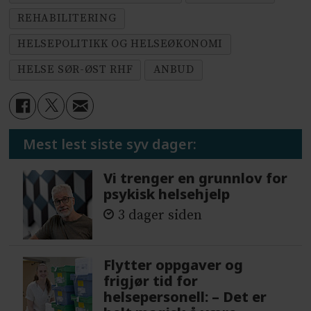
REHABILITERING
HELSEPOLITIKK OG HELSEØKONOMI
HELSE SØR-ØST RHF
ANBUD
Mest lest siste syv dager:
Vi trenger en grunnlov for
psykisk helsehjelp
3 dager siden
Flytter oppgaver og
frigjør tid for
helsepersonell: – Det er