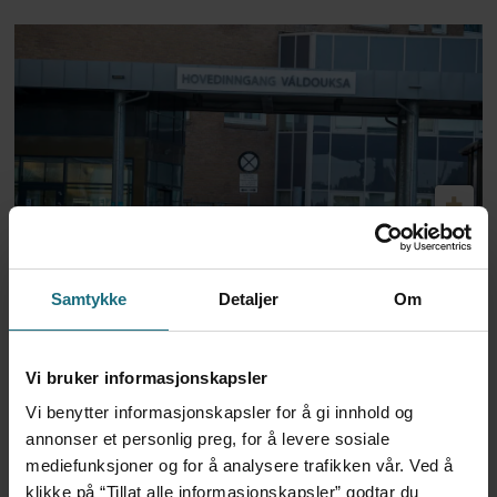
Feilmedisinert i 18 år – får
Samtykke
Detaljer
Om
millionerstatning
Vi bruker informasjonskapsler
Vi benytter informasjonskapsler for å gi innhold og
annonser et personlig preg, for å levere sosiale
mediefunksjoner og for å analysere trafikken vår. Ved å
klikke på “Tillat alle informasjonskapsler” godtar du