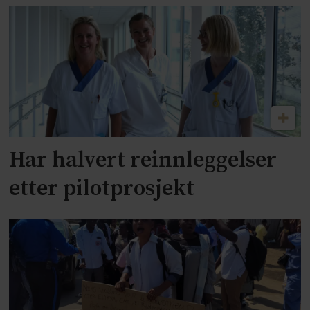
Har halvert reinnleggelser
etter pilotprosjekt