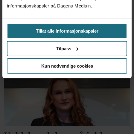
informasjonskapsler på Dagens Medisin.
To år til utredning av
Tillat alle informasjonskapsler
alternativkostnad skal være
Tilpass
klar
Kun nødvendige cookies