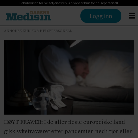
Lokalavisen for helsetjenesten. Annonser kun for helsepersonell.
Logg inn
ANNONSE KUN FOR HELSEPERSONELL
HØYT FRAVÆR: I de aller fleste europeiske land
gikk sykefraværet etter pandemien ned i fjor eller