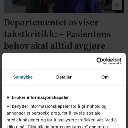
Departementet avviser
takstkritikk: – Pasientens
behov skal alltid avgjøre
Samtykke
Detaljer
Om
Vi bruker informasjonskapsler
Vi benytter informasjonskapsler for å gi innhold og
annonser et personlig preg, for å levere sosiale
Ingen planer om å revidere
mediefunksjoner og for å analysere trafikken vår. Ved å
klikke på “Tillat alle informasjonskapsler” godtar du