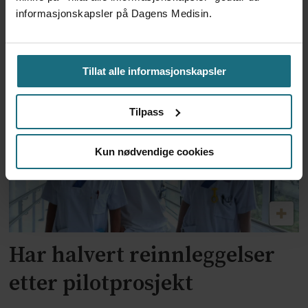
omdiskutert retningslinje –
informasjonskapsler på Dagens Medisin.
nå må direktoratet se til
andre land
Tillat alle informasjonskapsler
Tilpass
Kun nødvendige cookies
Har halvert reinnleggelser
etter pilotprosjekt