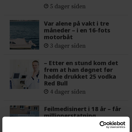
5 dager siden
Var alene på vakt i tre
måneder – i en 16-fots
motorbåt
3 dager siden
– Etter en stund kom det
frem at han døgnet før
hadde drukket 25 vodka
Red Bull
4 dager siden
Feilmedisinert i 18 år – får
millionerstatning
1 dag siden