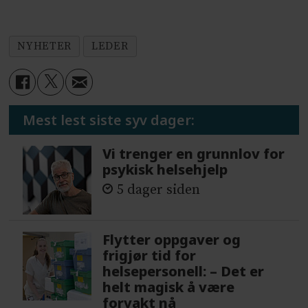
NYHETER
LEDER
Mest lest siste syv dager:
Vi trenger en grunnlov for
psykisk helsehjelp
5 dager siden
Flytter oppgaver og
frigjør tid for
helsepersonell: – Det er
helt magisk å være
forvakt nå