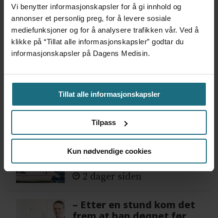
psykisk helsehjelp
Vi benytter informasjonskapsler for å gi innhold og
4 dager siden
annonser et personlig preg, for å levere sosiale
mediefunksjoner og for å analysere trafikken vår. Ved å
klikke på “Tillat alle informasjonskapsler” godtar du
Flytter oppgaver og
informasjonskapsler på Dagens Medisin.
frigjør tid for
helsepersonell: – Det er
helt magisk å være
Tillat alle informasjonskapsler
forvakt nå
4 dager siden
Tilpass
Var alene på vakt i tre
måneder – i en 16-fots
Kun nødvendige cookies
motorbåt
2 dager siden
– Etter en stund kom det
frem at han døgnet før