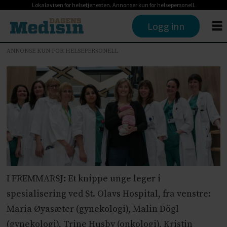
Lokalavisen for helsetjenesten. Annonser kun for helsepersonell.
Logg inn
ANNONSE KUN FOR HELSEPERSONELL
I FREMMARSJ: Et knippe unge leger i
spesialisering ved St. Olavs Hospital, fra venstre:
Maria Øyasæter (gynekologi), Malin Dögl
(gynekologi), Trine Husby (onkologi), Kristin