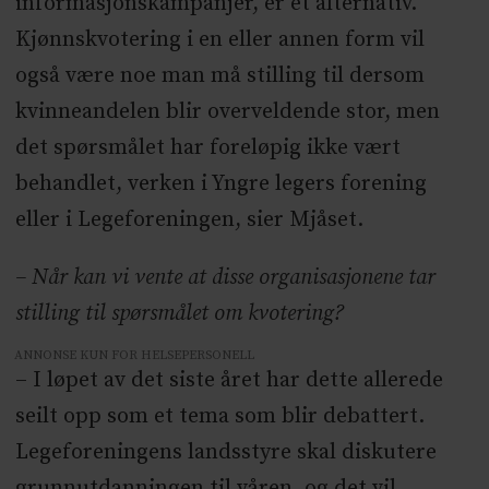
informasjonskampanjer, er et alternativ.
Kjønnskvotering i en eller annen form vil
også være noe man må stilling til dersom
kvinneandelen blir overveldende stor, men
det spørsmålet har foreløpig ikke vært
behandlet, verken i Yngre legers forening
eller i Legeforeningen, sier Mjåset.
– Når kan vi vente at disse organisasjonene tar
stilling til spørsmålet om kvotering?
ANNONSE KUN FOR HELSEPERSONELL
– I løpet av det siste året har dette allerede
seilt opp som et tema som blir debattert.
Legeforeningens landsstyre skal diskutere
grunnutdanningen til våren, og det vil