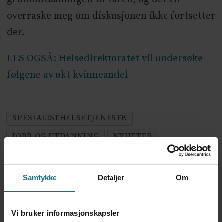
overraske meg om diskusjonen ikke fortsetter
der.
LES OGSÅ: Helsedirektoratet vil undersøke
følgene av økt kvinneandel
SPESIALISTHELSETJENESTE
JOBB OG UTDANNING
NYHETER
Samtykke
Detaljer
Om
Mest lest siste syv dager:
Vi trenger en grunnlov for
Vi bruker informasjonskapsler