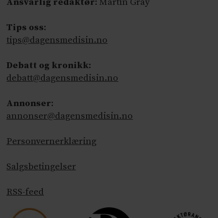
Ansvarlig redaktør
: Martin Gray
Tips oss
:
tips@dagensmedisin.no
Debatt og kronikk:
debatt@dagensmedisin.no
Annonser
:
annonser@dagensmedisin.no
Personvernerklæring
Salgsbetingelser
RSS-feed