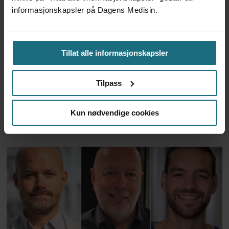
informasjonskapsler på Dagens Medisin.
Tillat alle informasjonskapsler
Tilpass
Feilen i apotekenes IT-
Kun nødvendige cookies
system er løst