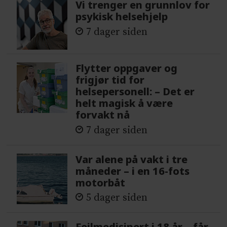
Vi trenger en grunnlov for
psykisk helsehjelp
7 dager siden
Flytter oppgaver og
frigjør tid for
helsepersonell: – Det er
helt magisk å være
forvakt nå
7 dager siden
Var alene på vakt i tre
måneder – i en 16-fots
motorbåt
5 dager siden
Feilmedisinert i 18 år – får