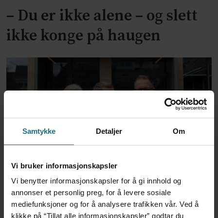
– Du er ikke alene – og slett
ikke konge på haugen
Samtykke
Detaljer
Om
Vestre om takst-kritikken: –
Vi bruker informasjonskapsler
Vi benytter informasjonskapsler for å gi innhold og
Ingen skam å justere kursen
annonser et personlig preg, for å levere sosiale
mediefunksjoner og for å analysere trafikken vår. Ved å
klikke på “Tillat alle informasjonskapsler” godtar du