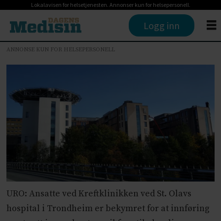
Lokalavisen for helsetjenesten. Annonser kun for helsepersonell.
Logg inn
ANNONSE KUN FOR HELSEPERSONELL
URO: Ansatte ved Kreftklinikken ved St. Olavs
hospital i Trondheim er bekymret for at innføring