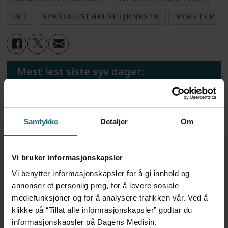
IKT
SPESIALISTHELSETJENESTE
NYHETER
Mest lest siste syv dager:
Vi trenger en grunnlov for
psykisk helsehjelp
Samtykke
Detaljer
Om
4 dager siden
Vi bruker informasjonskapsler
Flytter oppgaver og
frigjør tid for
Vi benytter informasjonskapsler for å gi innhold og
helsepersonell: – Det er
annonser et personlig preg, for å levere sosiale
helt magisk å være
mediefunksjoner og for å analysere trafikken vår. Ved å
forvakt nå
klikke på “Tillat alle informasjonskapsler” godtar du
4 dager siden
informasjonskapsler på Dagens Medisin.