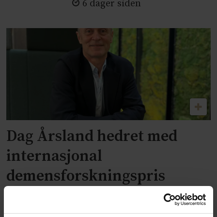
6 dager siden
Dag Årsland hedret med
internasjonal
demensforskningspris