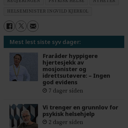
REGJERINGEN
PSYKISK HELSE
NYHETER
HELSEMINISTER INGVILD KJERKOL
Mest lest siste syv dager:
Fraråder hyppigere
hjertesjekk av
mosjonister og
idrettsutøvere: – Ingen
god evidens
7 dager siden
Vi trenger en grunnlov for
psykisk helsehjelp
2 dager siden