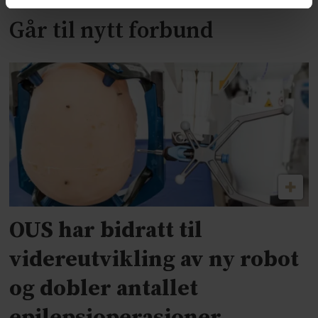
Går til nytt forbund
OUS har bidratt til
videreutvikling av ny robot
og dobler antallet