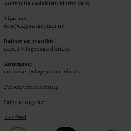
Ansvarlig redaktør
: Martin Gray
Tips oss
:
tips@dagensmedisin.no
Debatt og kronikk:
debatt@dagensmedisin.no
Annonser
:
annonser@dagensmedisin.no
Personvernerklæring
Salgsbetingelser
RSS-feed