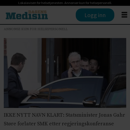
Lokalavisen for helsetjenesten. Annonser kun for helsepersonell.
Logg inn
ANNONSE KUN FOR HELSEPERSONELL
IKKE NYTT NAVN KLART: Statsminister Jonas Gahr
Støre forlater SMK etter regjeringskonferanse