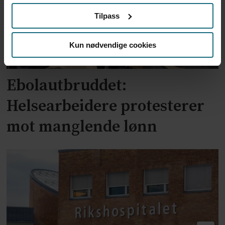
Tilpass
Kun nødvendige cookies
Ebolautbruddet:
Helsearbeidere protesterer
mot manglende lønn