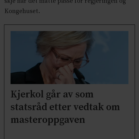
skje når det måtte passe for regjeringen og
Kongehuset.
Kjerkol går av som
statsråd etter vedtak om
masteroppgaven