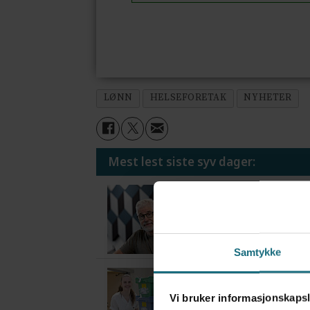
LØNN
HELSEFORETAK
NYHETER
Mest lest siste syv dager:
Vi trenger en grunnl
4 dager siden
Samtykke
Flytter oppgaver og 
4 dager siden
Vi bruker informasjonskapsl