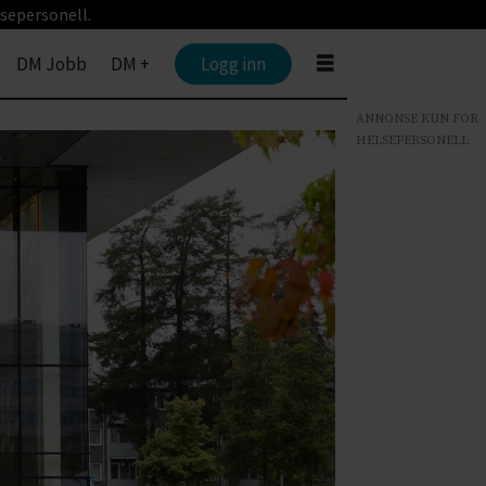
sepersonell.
DM Jobb
DM +
Logg inn
ANNONSE KUN FOR
HELSEPERSONELL