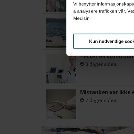
Vi benytter informasjonskapsl
å analysere trafikken vår. Ve
Medisin.
Var alene på vakt i 
2 dager siden
Kun nødvendige cook
– Etter en stund ko
3 dager siden
Mistanken var ikke 
7 dager siden