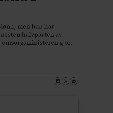
rslønn, men han har
t nesten halvparten av
g omsorgsministeren gjør,