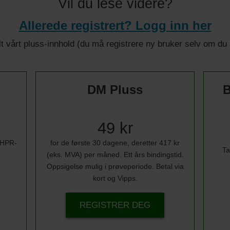
Vil du lese videre?
Allerede registrert? Logg inn her
 alt vårt pluss-innhold (du må registrere ny bruker selv om d
DM Pluss
B
49 kr
i HPR-
for de første 30 dagene, deretter 417 kr
Ta
(eks. MVA) per måned. Ett års bindingstid.
Oppsigelse mulig i prøveperiode. Betal via
kort og Vipps.
REGISTRER DEG