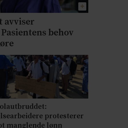
 avviser
– Pasientens behov
jøre
olautbruddet:
lsearbeidere protesterer
t manglende lønn