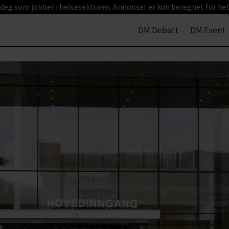
 deg som jobber i helsesektoren. Annonser er kun beregnet for hel
DM Debatt
DM Event