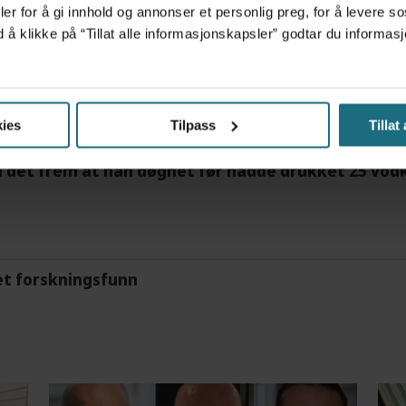
er for å gi innhold og annonser et personlig preg, for å levere s
d å klikke på “Tillat alle informasjonskapsler” godtar du inform
tre måneder – i en 16-fots motorbåt
ies
Tilpass
Tillat
m det frem at han døgnet før hadde drukket 25 vodk
et forskningsfunn