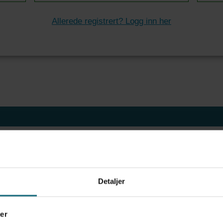
Allerede registrert? Logg inn her
ov for psykisk helsehjelp
Detaljer
frigjør tid for helsepersonell: – Det er helt magisk
er