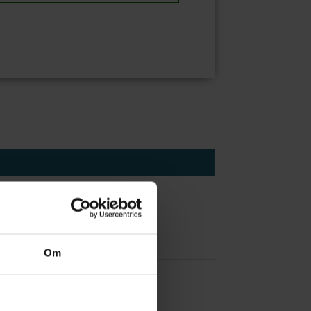
Om
 å være forvakt nå