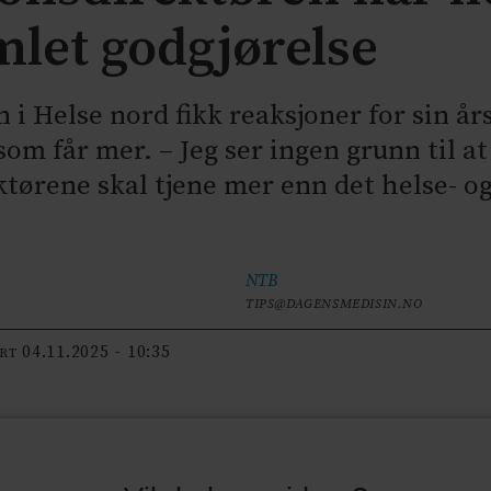
mlet godgjørelse
 Helse nord fikk reaksjoner for sin å
om får mer. – Jeg ser ingen grunn til a
ørene skal tjene mer enn det helse- o
NTB
TIPS@DAGENSMEDISIN.NO
04.11.2025 - 10:35
ERT