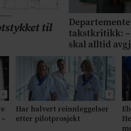
Departementet
tstykket til
takstkritikk: 
skal alltid avg
re
Har halvert reinnleggelser
Eb
 –
etter pilotprosjekt
He
mo