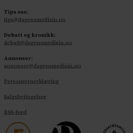
Tips oss
:
tips@dagensmedisin.no
Debatt og kronikk:
debatt@dagensmedisin.no
Annonser
:
annonser@dagensmedisin.no
Personvernerklæring
Salgsbetingelser
RSS-feed