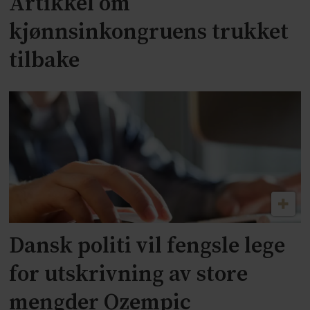
Artikkel om
kjønnsinkongruens trukket
tilbake
Dansk politi vil fengsle lege
for utskrivning av store
mengder Ozempic