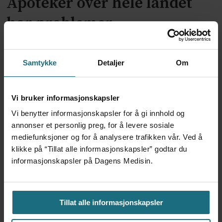
Apoteker over hele landet
har problemer
Samtykke
Detaljer
Om
Vi bruker informasjonskapsler
Vi benytter informasjonskapsler for å gi innhold og
annonser et personlig preg, for å levere sosiale
mediefunksjoner og for å analysere trafikken vår. Ved å
klikke på “Tillat alle informasjonskapsler” godtar du
Kliniske studier kommer ikke
informasjonskapsler på Dagens Medisin.
til land bare fordi de er gode på
forskning
Tillat alle informasjonskapsler