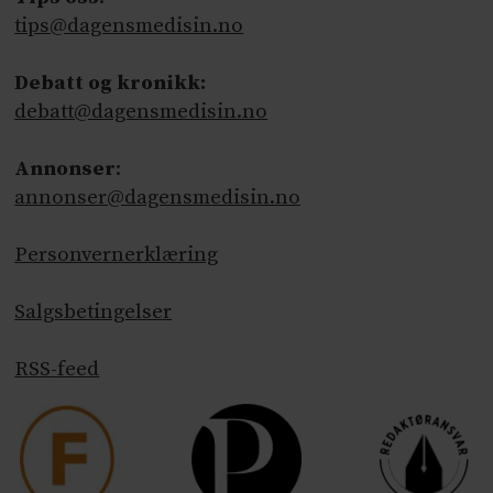
tips@dagensmedisin.no
Debatt og kronikk:
debatt@dagensmedisin.no
Annonser
:
annonser@dagensmedisin.no
Personvernerklæring
Salgsbetingelser
RSS-feed