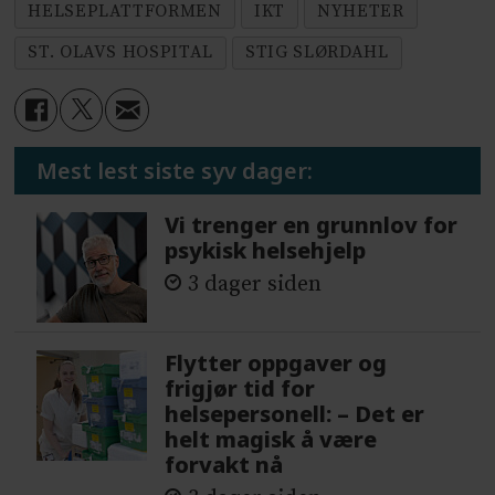
HELSEPLATTFORMEN
IKT
NYHETER
ST. OLAVS HOSPITAL
STIG SLØRDAHL
Mest lest siste syv dager:
Vi trenger en grunnlov for
psykisk helsehjelp
3 dager siden
Flytter oppgaver og
frigjør tid for
helsepersonell: – Det er
helt magisk å være
forvakt nå