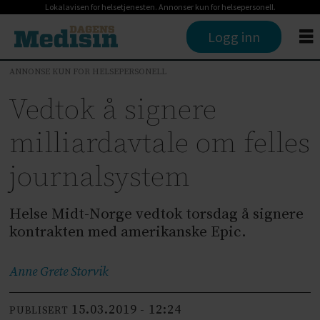
Lokalavisen for helsetjenesten. Annonser kun for helsepersonell.
Logg inn
ANNONSE KUN FOR HELSEPERSONELL
Vedtok å signere
milliardavtale om felles
journalsystem
Helse Midt-Norge vedtok torsdag å signere
kontrakten med amerikanske Epic.
Anne Grete
Storvik
15.03.2019 - 12:24
PUBLISERT