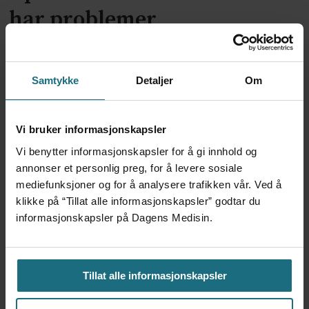
har problemer
Samtykke
Detaljer
Om
Vi bruker informasjonskapsler
Vi benytter informasjonskapsler for å gi innhold og
annonser et personlig preg, for å levere sosiale
mediefunksjoner og for å analysere trafikken vår. Ved å
Kliniske studier kommer ikke
klikke på “Tillat alle informasjonskapsler” godtar du
informasjonskapsler på Dagens Medisin.
til land bare fordi de er gode på
forskning
Tillat alle informasjonskapsler