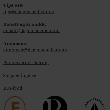
Tips oss
:
tips@dagensmedisin.no
Debatt og kronikk:
debatt@dagensmedisin.no
Annonser
:
annonser@dagensmedisin.no
Personvernerklæring
Salgsbetingelser
RSS-feed