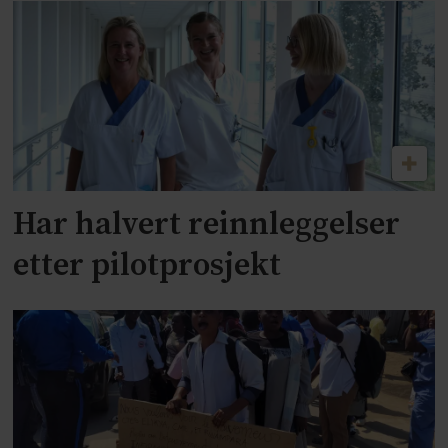
Har halvert reinnleggelser
etter pilotprosjekt