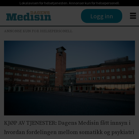
Lokalavisen for helsetjenesten. Annonser kun for helsepersonell.
Logg inn
ANNONSE KUN FOR HELSEPERSONELL
KJØP AV TJENESTER: Dagens Medisin fått innsyn i
hvordan fordelingen mellom somatikk og psykiatri