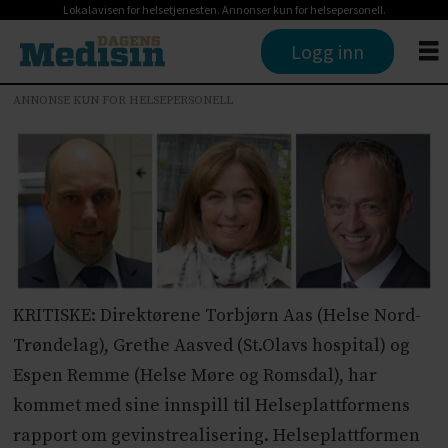
Lokalavisen for helsetjenesten. Annonser kun for helsepersonell.
Logg inn
ANNONSE KUN FOR HELSEPERSONELL
KRITISKE: Direktørene Torbjørn Aas (Helse Nord-
Trøndelag), Grethe Aasved (St.Olavs hospital) og
Espen Remme (Helse Møre og Romsdal), har
kommet med sine innspill til Helseplattformens
rapport om gevinstrealisering. Helseplattformen