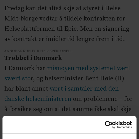
Fredag kan det altså skje at styret i Helse
Midt-Norge vedtar å tildele kontrakten for
Helseplattformen til Epic. Men en signering
av kontrakt er imidlertid lengre frem i tid.
ANNONSE KUN FOR HELSEPERSONELL
Trøbbel i Danmark
I Danmark har
misnøyen med systemet vært
svært sto
r, og helseminister Bent Høie (H)
har blant annet
vært i samtaler med den
danske helseministeren
om problemene – for
å forsikre seg om at det samme ikke skal skje
i Norge.
Nylig gikk den danske statsministeren Lars