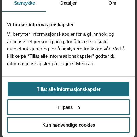
Løkke Rasmussen (V) ut og sa at Danmark er
Samtykke
Detaljer
Om
et for lite land til å ha ulike IT-systemer på
sykehusene. Dersom den nye helsereformen i
Vi bruker informasjonskapsler
Danmark blir vedtatt, får den nye nasjonale
Vi benytter informasjonskapsler for å gi innhold og
helsemyndigheten i landet, Sundhedsvæsen
annonser et personlig preg, for å levere sosiale
mediefunksjoner og for å analysere trafikken vår. Ved å
Danmark, i oppgave å finne et nytt felles IT-
klikke på “Tillat alle informasjonskapsler” godtar du
system, meldte
dr.dk.
informasjonskapsler på Dagens Medisin.
HELSE MØRE OG ROMSDAL
Tillat alle informasjonskapsler
ST. OLAVS HOSPITAL
NYHETER
IKT
Tilpass
HELSEPLATTFORMEN
HELSE NORD-TRØNDELAG
Kun nødvendige cookies
SUNDHEDSPLATFORMEN