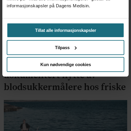
informasjonskapsler på Dagens Medisin.
Tillat alle informasjonskapsler
Tilpass
Forskere advarer: Ingen
Kun nødvendige cookies
dokumentert nytte av
blodsukkermålere hos friske