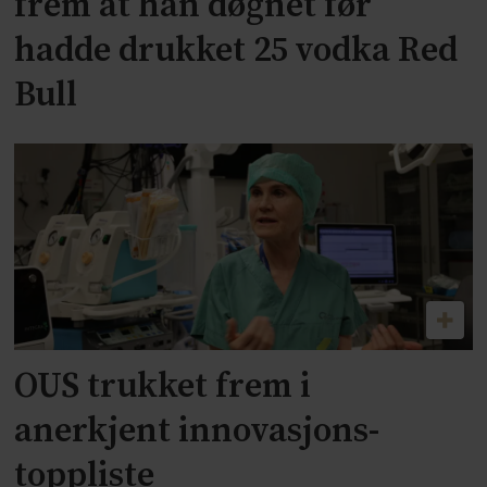
frem at han døgnet før
hadde drukket 25 vodka Red
Bull
OUS trukket frem i
anerkjent innovasjons-
toppliste