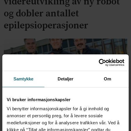
videreutvikling av ny robot
og dobler antallet
epilepsioperasjoner
Samtykke
Detaljer
Om
Vi bruker informasjonskapsler
Vil lage «Arendalsuka for
Vi benytter informasjonskapsler for å gi innhold og
helse»
annonser et personlig preg, for å levere sosiale
mediefunksjoner og for å analysere trafikken vår. Ved å
klikke på “Tillat alle informasjonskapsler” godtar du