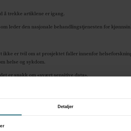
 å trekke artiklene er igang.
 som leder den nasjonale behandlingstjenesten for kjønnsi
t ikke er tvil om at prosjektet faller innenfor helseforskn
 om helse og sykdom.
det er snakk om «svært sensitive data».
 det er vel kjent at i alle fall deler av gruppen tidligere ha
 i forskning», skriver komiteen.
Detaljer
ehandlere og institusjon er viktig, men også skjør, noe som f
er