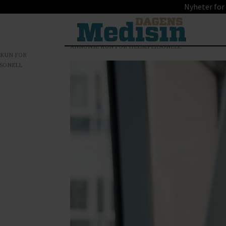
Nyheter for
ANNONSE KUN FOR HELSEPERSONELL
 KUN FOR
SONELL