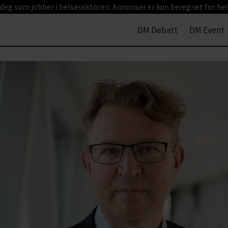
 deg som jobber i helsesektoren. Annonser er kun beregnet for hel
DM Debatt
DM Event