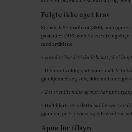
annet er psykisk helse kartlagt og noen 
Fulgte ikke eget krav
Statistisk Sentralbyrå (SSB), som opere
pasienter. OUS har selv en retningslinje
med artiklene.
– Hvordan har det i det hele tatt gå så lang
– Det er et veldig godt spørsmål. Vi bekla
gjenkjenner seg selv, ikke nødvendigvis 
– Det er et lite miljø og man har tatt utgan
– Helt klart. Hvis dette hadde vært snak
gjennom peer review og tidsskriftene se
Åpne for tilsyn