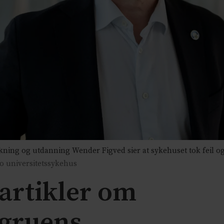
rskning og utdanning Wender Figved sier at sykehuset tok feil o
lo universitetssykehus
artikler om
gruens