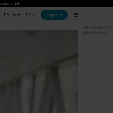
sepersonell.
DM Jobb
DM +
Logg inn
ANNONSE KUN FOR
HELSEPERSONELL