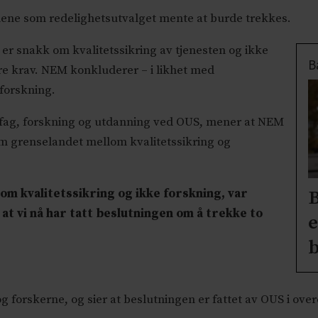
klene som redelighetsutvalget mente at burde trekkes.
r snakk om kvalitetssikring av tjenesten og ikke
B
re krav. NEM konkluderer – i likhet med
 forskning.
r fag, forskning og utdanning ved OUS, mener at NEM
om grenselandet mellom kvalitetssikring og
som kvalitetssikring og ikke forskning, var
B
 at vi nå har tatt beslutningen om å trekke to
e
b
g forskerne, og sier at beslutningen er fattet av OUS i o