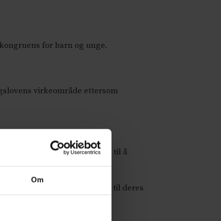
nkongruens for barn og unge.
ingslovens virkeområde ettersom
r uttalt at de vil ha anledning til å
Om
ordrer at det tas særlig hensyn til deres