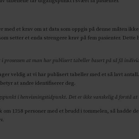
av tabellene tar utgangspunkt i svært få pasienter.
rer med et krav om at data som oppgis på denne måten ikke 
 som setter et enda strengere krav på fem pasienter. Dette h
t i prosessen at man har publisert tabeller basert på så få indiv
ger veldig at vi har publisert tabeller med et så lavt antall
betyr at andre identifiserer deg.
gspunkt i henvisningstidpunkt. Det er ikke vanskelig å forstå at 
k om 1258 personer med et brudd i tommelen, så hadde det v
lv.