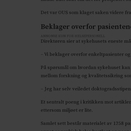
Det var OUS som klaget saken videre fr
Beklager overfor pasienten
ANNONSE KUN FOR HELSEPERSONELL
Direktøren sier at sykehusets eneste mål
– Vi beklager overfor enkeltpasienter og
På spørsmål om hvordan sykehuset kan ha 
mellom forskning og kvalitetssikring so
– Jeg har selv veiledet doktogradsstipen
Et sentralt poeng i kritikken mot artikl
ettersom miljøet er lite.
Samlet sett består materialet av 1258 pa