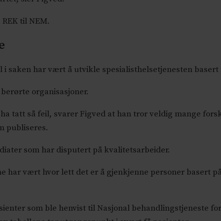
a REK til NEM.
e
 i saken har vært å utvikle spesialisthelsetjenesten basert
 berørte organisasjoner.
tatt så feil, svarer Figved at han tror veldig mange forsk
m publiseres.
diater som har disputert på kvalitetsarbeider.
ene har vært hvor lett det er å gjenkjenne personer basert 
sienter som ble henvist til Nasjonal behandlingstjeneste f