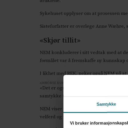
artiklene.
Sykehuset opplyser om at prosessen med
Sisteforfatter er overlege Anne Wæhre,
«Skjør tillit»
NEM konkluderer i sitt vedtak med at de
formålet var å fremskaffe ny kunnskap
I likhet med REK, peker også NEM på at 
ANNONSE KUN FOR HELSEPERSONELL
«Det er også knyttet stigma til gruppen, og
samtykke til bruk av deres opplysninger
Samtykke
NEM viser til at «deltakernes tillit til b
velferd og integritet», og skriver videre:
Vi bruker informasjonskapsl