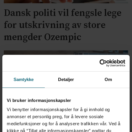
Dansk politi vil fengsle lege
for utskrivning av store
mengder Ozempic
Samtykke
Detaljer
Om
Vi bruker informasjonskapsler
Vi benytter informasjonskapsler for å gi innhold og
Feilmedisinert i 18 år – får
annonser et personlig preg, for å levere sosiale
mediefunksjoner og for å analysere trafikken vår. Ved å
millionerstatning
klikke på “Tillat alle informasjonskapsler” godtar du