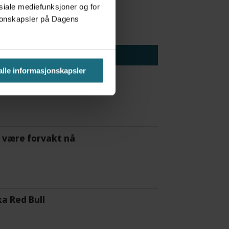
osiale mediefunksjoner og for
asjonskapsler på Dagens
 alle informasjonskapsler
 å være forvakt nå
a Red Bull