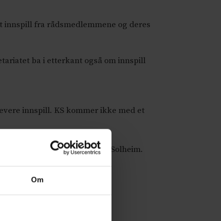
imot innspill fra rådsmedlemmene og deres
ariatet ba i etterkant også om innspill
 levere innspill. KS kommer ikke med et
ra kommunesektoren, sier Nybø Solheim.
Om
åsted, sier hun.