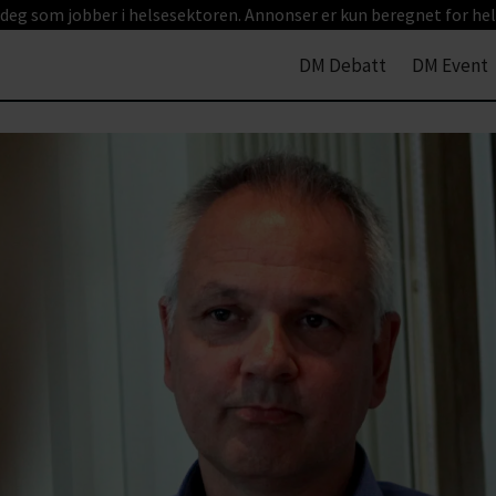
 deg som jobber i helsesektoren. Annonser er kun beregnet for hel
DM Debatt
DM Event