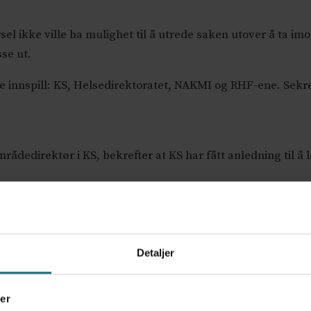
arsel ikke ville ha mulighet til å utrede saken utover å ta 
se ut.
e innspill: KS, Helsedirektoratet, NAKMI og RHF-ene. Sekret
ådedirektør i KS, bekrefter at KS har fått anledning til å
ning på vegne av KS. Den vil bestå av innspill fra KS og f
unene vil bli belyst under behandlingen av saken.
Detaljer
 forankring, som alle vil komme med innspill fra sitt st
er