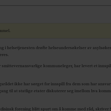
ammel.
ering i helsetjenesten drøfte helseundersøkelser av asylsøke
eres.
 smittevernansvarlige kommuneleger, har levert et innspill 
ngsrådet ikke har sørget for innspill fra dem som har ansvar
ng til at statlige etater diskuterer seg imellom hva komm
nsk forening blitt spurt om å komme med råd, skriver Smi