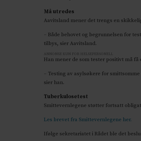
Må utredes
Aavitsland mener det trengs en skikkeli
– Både behovet og begrunnelsen for tes
tilbys, sier Aavitsland.
ANNONSE KUN FOR HELSEPERSONELL
Han mener de som tester positivt må få 
– Testing av asylsøkere for smittsomme 
sier han.
Tuberkulosetest
Smittevernlegene støtter fortsatt oblig
Les brevet fra Smittevernlegene her.
Ifølge sekretariatet i Rådet ble det be