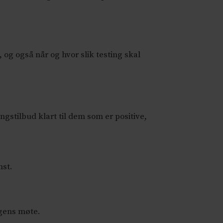
g også når og hvor slik testing skal
gstilbud klart til dem som er positive,
mst.
agens møte.