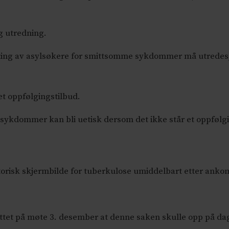
g utredning.
ting av asylsøkere for smittsomme sykdommer må utredes, o
et oppfølgingstilbud.
sykdommer kan bli uetisk dersom det ikke står et oppfølgin
atorisk skjermbilde for tuberkulose umiddelbart etter anko
sluttet på møte 3. desember at denne saken skulle opp på d