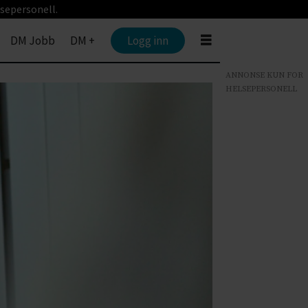
sepersonell.
DM Jobb
DM +
Logg inn
ANNONSE KUN FOR
HELSEPERSONELL