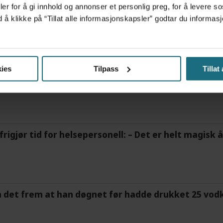
er for å gi innhold og annonser et personlig preg, for å levere s
d å klikke på “Tillat alle informasjonskapsler” godtar du inform
ies
Tilpass
Tillat
ov for psykisk helsehjelp
frigjør tid for helsepersonell: – Det er helt magisk
m det frem at han døgnet før hadde drukket 25 vodk