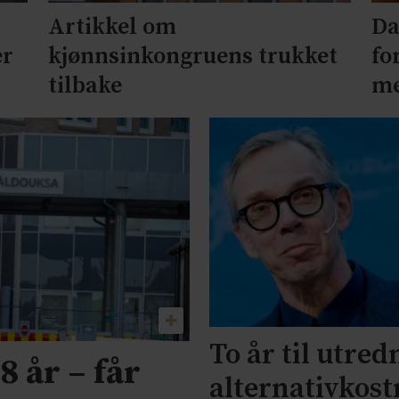
Artikkel om
Da
er
kjønnsinkongruens trukket
fo
tilbake
me
To år til utred
8 år – får
alternativkost