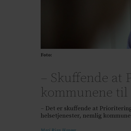
Foto:
– Skuffende at P
kommunene til 
– Det er skuffende at Prioriterin
helsetjenester, nemlig kommunen
Mari Rian
Hanger