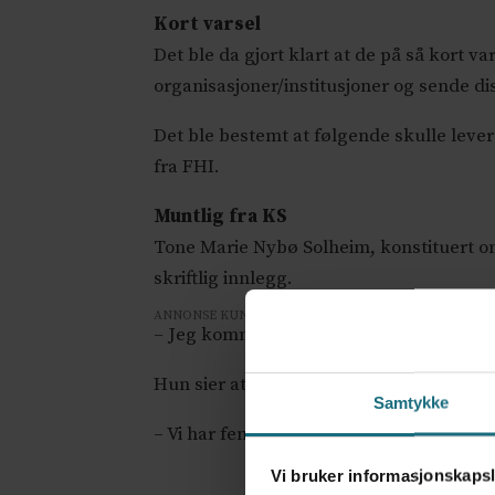
Kort varsel
Det ble da gjort klart at de på så kort v
organisasjoner/institusjoner og sende dis
Det ble bestemt at følgende skulle lever
fra FHI.
Muntlig fra KS
Tone Marie Nybø Solheim, konstituert omr
skriftlig innlegg.
ANNONSE KUN FOR HELSEPERSONELL
– Jeg kommer til å ha en muntlig innled
Hun sier at viktige erfaringer fra komm
Samtykke
– Vi har fem rådsmedlemmer med kommunal
Vi bruker informasjonskapsl