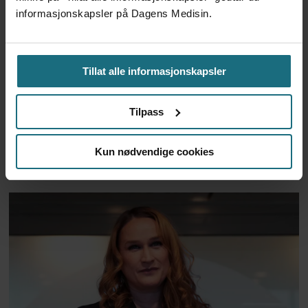
informasjonskapsler på Dagens Medisin.
Tillat alle informasjonskapsler
To år til utredning av
Tilpass
alternativkostnad skal være
Kun nødvendige cookies
klar