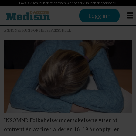
Lokalavisen for helsetjenesten. Annonser kun for helsepersonell.
Logg inn
ANNONSE KUN FOR HELSEPERSONELL
INSOMNI: Folkehelseundersøkelsene viser at
omtrent én av fire i alderen 16–19 år oppfyller