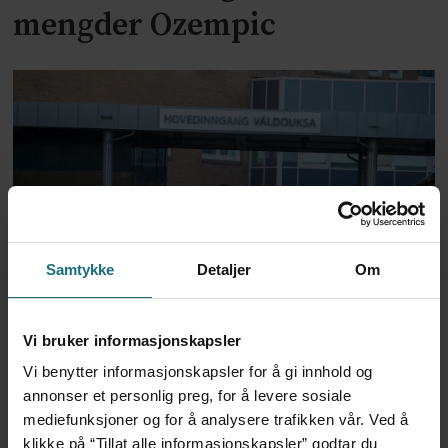
mengder Ozempic
Samtykke
Detaljer
Om
Feilmedisinert i 18 år – får
millionerstatning
Vi bruker informasjonskapsler
Vi benytter informasjonskapsler for å gi innhold og
annonser et personlig preg, for å levere sosiale
mediefunksjoner og for å analysere trafikken vår. Ved å
klikke på “Tillat alle informasjonskapsler” godtar du