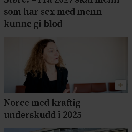
Støre: – Fra 2027 skal menn
som har sex med menn
kunne gi blod
Norce med kraftig
underskudd i 2025