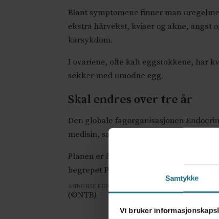
Blant symptomene finner man uregelmes
ekstra hårvekst, kviser og akne, angst o
karsykdom.
I ovariene, ofte kalt eggstokkene, har kv
sekker med umodne egg.
Skal endres over tre år
Den globale fagorganisasjonen Endocrin
medisin, samt endringer i kosthold og tr
Planen er å gå over til den nye begrepsbr
begrepet PMOS i helsevesen, kliniske retn
Samtykke
ANNONSE KUN FOR HELSEPERSONELL
(©NTB)
Vi bruker informasjonskapsl