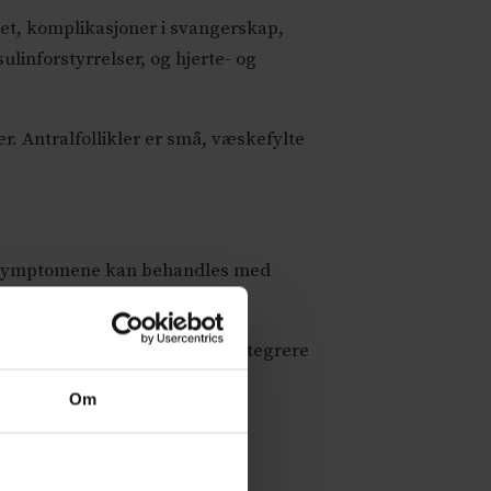
t, komplikasjoner i svangerskap,
linforstyrrelser, og hjerte- og
er. Antralfollikler er små, væskefylte
en symptomene kan behandles med
i gang. Blant tiltakene er å integrere
kerne.
Om