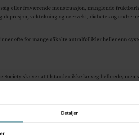
sig eller fraværende menstruasjon, manglende fruktbarhe
g depresjon, vektøkning og overvekt, diabetes og andre insu
inner ofte for mange såkalte antralfollikler heller enn cyst
e Society skriver at tilstanden ikke lar seg helbrede, m
ening.
uken gjennom de neste tre årene, og dette er allerede satt 
ingslinjer, faglig opplæring, og klassifisering, ifølge fors
Detaljer
er