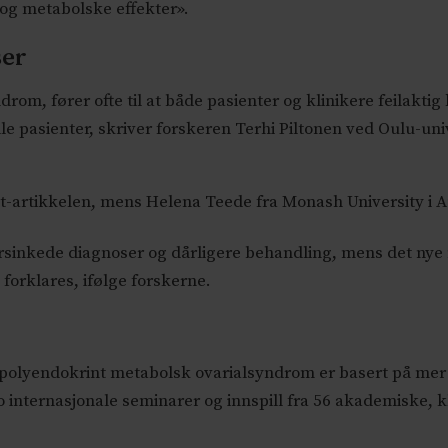
og metabolske effekter».
ser
om, fører ofte til at både pasienter og klinikere feilaktig k
le pasienter, skriver forskeren Terhi Piltonen ved Oulu-unive
t-artikkelen, mens Helena Teede fra Monash University i Au
forsinkede diagnoser og dårligere behandling, mens det nye
 forklares, ifølge forskerne.
olyendokrint metabolsk ovarialsyndrom er basert på mer 
o internasjonale seminarer og innspill fra 56 akademiske, k