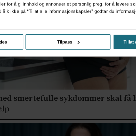
er for å gi innhold og annonser et personlig preg, for å levere s
d å klikke på “Tillat alle informasjonskapsler” godtar du inform
ies
Tilpass
Tillat
med smertefulle sykdommer skal få 
elp