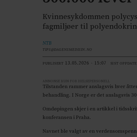
Kvinnesykdommen polycyst
fagmiljøer til polyendokr
NTB
TIPS@DAGENSMEDISIN.NO
13.05.2026 - 15:07
PUBLISERT
SIST OPPDAT
ANNONSE KUN FOR HELSEPERSONELL
Tilstanden rammer anslagsvis hver åtte
behandling. I Norge er det anslagsvis 3
Omdøpingen skjer i en artikkel i tidsskri
konferansen i Praha.
Navnet ble valgt av en verdensomspennen