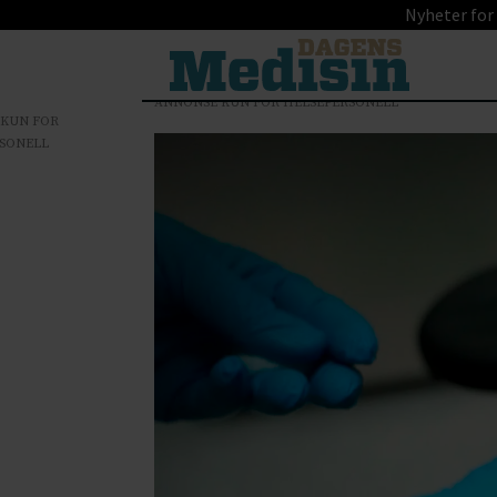
Nyheter for
ANNONSE KUN FOR HELSEPERSONELL
 KUN FOR
SONELL