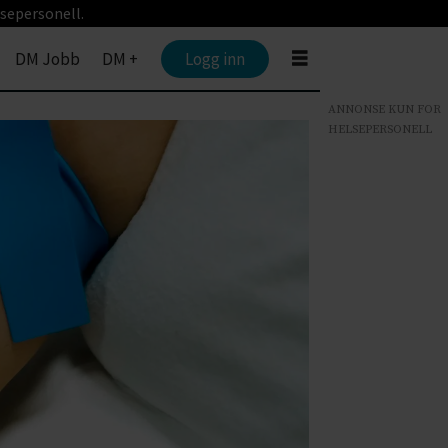
sepersonell.
DM Jobb
DM +
Logg inn
ANNONSE KUN FOR
HELSEPERSONELL