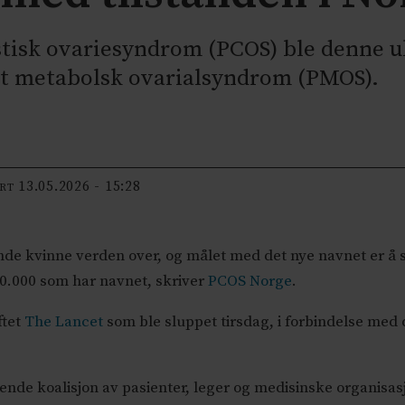
isk ovariesyndrom (PCOS) ble denne u
int metabolsk ovarialsyndrom (PMOS).
13.05.2026 - 15:28
ERT
nde kvinne verden over, og målet med det nye navnet er å 
00.000 som har navnet, skriver
PCOS Norge
.
ftet
The Lancet
som ble sluppet tirsdag, i forbindelse med
de koalisjon av pasienter, leger og medisinske organisas