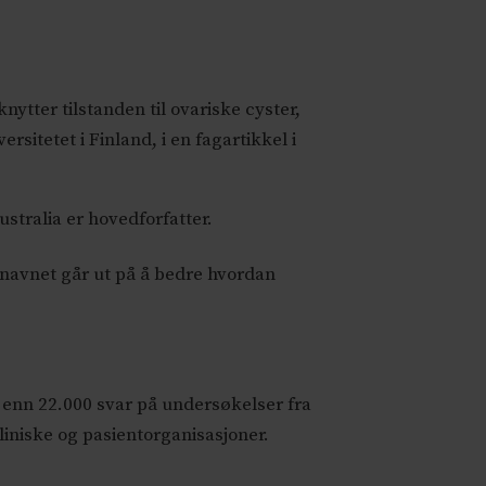
nytter tilstanden til ovariske cyster,
rsitetet i Finland, i en fagartikkel i
stralia er hovedforfatter.
 navnet går ut på å bedre hvordan
enn 22.000 svar på undersøkelser fra
liniske og pasientorganisasjoner.