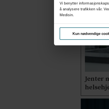
Vi benytter informasjonskapsl
å analysere trafikken vår. Ve
Medisin.
Kun nødvendige cook
Jenter 
helsehj