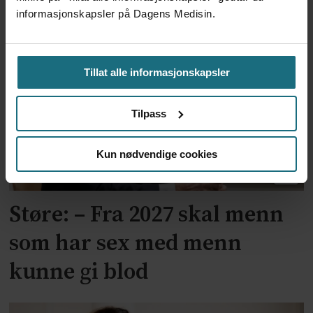
informasjonskapsler på Dagens Medisin.
Uetisk
Tillat alle informasjonskapsler
Tilpass
Kun nødvendige cookies
Støre: – Fra 2027 skal menn
som har sex med menn
kunne gi blod