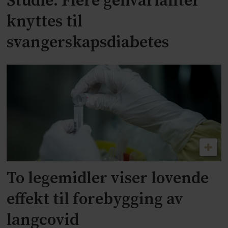
Studie: Flere genvarianter
knyttes til
svangerskapsdiabetes
To legemidler viser lovende
effekt til forebygging av
langcovid