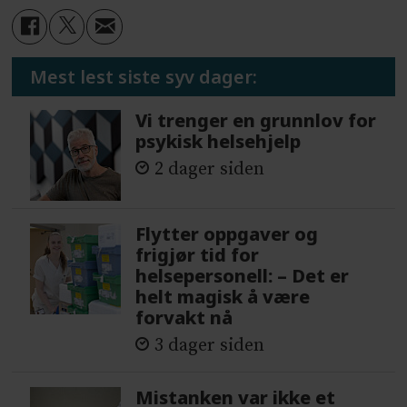
Mest lest siste syv dager:
Vi trenger en grunnlov for
psykisk helsehjelp
2 dager siden
Flytter oppgaver og
frigjør tid for
helsepersonell: – Det er
helt magisk å være
forvakt nå
3 dager siden
Mistanken var ikke et