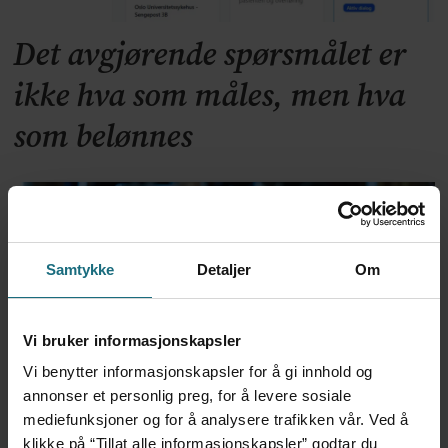
Det avgjørende spørsmålet er
ikke hva som måles, men hva
som belønnes
Samtykke
Detaljer
Om
Vi bruker informasjonskapsler
Vi benytter informasjonskapsler for å gi innhold og
Toppe krever at Vestre
annonser et personlig preg, for å levere sosiale
mediefunksjoner og for å analysere trafikken vår. Ved å
endrer fastlegetakstene: –
klikke på “Tillat alle informasjonskapsler” godtar du